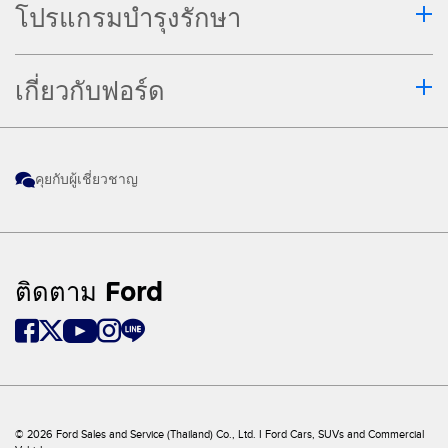
โปรแกรมบำรุงรักษา
ปรับให้อยู่ในสภาพการตั้งค่าล่าสุดที่กำหนดไว้
การตรวจสอบสถานะรถยนต์ การรายงาน
สถานะรถหรือการแจ้งเตือนผ่านอุปกรณ์ใดๆ
เกี่ยวกับฟอร์ด
ไม่สามารถทดแทนการนำรถเข้ารับบริการ
บำรุงรักษาตามปกติ เมื่อใดก็ตาม หากคุณเชื่อ
ว่ารถของคุณอาจมีปัญหาหรือความผิดปกติ
คุยกับผู้เชี่ยวชาญ
โปรดปรึกษาผู้เชี่ยวชาญเพื่อขอรับการวินิจฉัย
และการบำรุงรักษาที่จำเป็น
ระบบควบคุมความเร็วแบบรักษาระยะห่าง
อัจฉริยะพร้อมระบบควบคุมรถให้อยู่กลางช่อง
ติดตาม Ford
ทางทำงานที่ความเร็ว 20 กม./ชม. เป็นต้นไป
เทคโนโลยีช่วยขับขี่อัจฉริยะเป็นเพียง
เทคโนโลยีเสริมช่วยผู้ขับขี่เท่านั้น และไม่
สามารถทดแทนสมาธิ การตัดสินใจ และการ
ควบคุมรถของผู้ขับขี่ได้ โปรดศึกษาราย
ละเอียดและข้อจำกัดต่างๆ จากคู่มือผู้ใช้รถ
© 2026 Ford Sales and Service (Thailand) Co., Ltd. I Ford Cars, SUVs and Commercial