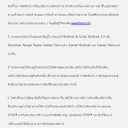
ขับขี่ในการตัดสินใจกรณีฉุกเฉิน ระบบดังกล่าวอาจไม่ทำงานในบางสถานการณ์ ขึ้นอยู่กับอัตรา
ความเร็วของการขับขี่ ลักษณะการขับขี่ สภาพถนน หรือสภาพอากาศ โปรดศึกษารายละเอียดและ
เงื่อนไขการทำงานของระบบต่าง ๆ ในคู่มือผู้ใช้รถหรือ
www.ford.co.th
.
2. ระบบตรวจจับรถในจุดบอด มีอยู่ใน เรนเจอร์ Wildtrak Bi-turbo, Wildtrak 3.0 V6,
Stormtrak, Ranger Raptor, Everest Titanium+, Everest Wildtrak และ Everest Platinum
เท่านั้น.
3. ระบบควบคุมให้รถอยู่ในช่องทางไม่ได้ควบคุมพวงมาลัย เทคโนโลยีช่วยขับขี่เป็นเพียง
เทคโนโลยีเสริมช่วยผู้ขับขี่เท่านั้น ซึ่งไม่สามารถทดแทนสมาธิ การตัดสินใจ การควบคุมรถของผู้
ขับขี่และไม่สามารถทดแทนการขับขี่ด้วยความระมัดระวังได้ .
4. ไม่ขับขี่ขณะไม่มีสมาธิหรือใช้อุปกรณ์พกพาใด เปิดใช้งานการสั่งการด้วยเสียงเมื่อจำเป็น
ฟีเจอร์บางอย่างไม่สามารถใช้งานได้ในขณะรถเข้าเกียร์ การใช้งานฟีเจอร์ต่างๆ บนระบบ
SYNC® อาจไม่รองรับการทำงานบนโทรศัพท์บางรุ่น จอแสดงผล SYNC® และฟังก์ชั่นอาจ
เปลี่ยนแปลงได้เนื่องมาจากการอัปเดทซอฟต์แวร์.