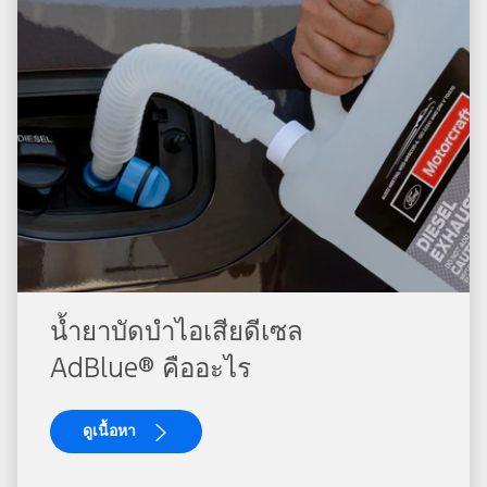
น้ำยาบัดบำไอเสียดีเซล
AdBlue® คืออะไร
ดูเนื้อหา