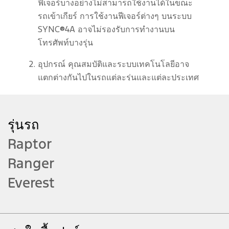
ฟีเจอร์บางอย่างไม่สามารถใช้งานได้ในขณะ
รถเข้าเกียร์ การใช้งานฟีเจอร์ต่างๆ บนระบบ
SYNC®4A อาจไม่รองรับการทำงานบน
โทรศัพท์บางรุ่น
อุปกรณ์ คุณสมบัติและระบบเทคโนโลยีอาจ
แตกต่างกันไปในรถแต่ละรุ่นและแต่ละประเทศ
ที่วางจำหน่าย กรุณาตรวจสอบข้อมูลของ
อุปกรณ์ คุณสมบัติและระบบเทคโนโลยีของรุ่น
ที่ท่านสนใจที่ www.ford.co.th
รุ่นรถ
Raptor
บริการต่างๆ อาจแตกต่างกันในแต่ละประเทศ
รายละเอียดของรถและบริการเฉพาะสำหรับ
Ranger
แต่ละประเทศจะมีการเปิดเผยในโอกาสต่อไป
Everest
วิดีโอนี้ถ่ายทำด้วยรถยนต์ที่จำหน่ายในต่าง
ประเทศ อุปกรณ์มาตรฐานและคุณสมบัติอาจ
แตกต่างจากกรุ่นที่จำหน่ายในตลาดของท่าน
กรุณาเข้าชมที่โชว์รูมฟอร์ด หรือ