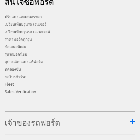
สนใจซื้อฟอร์ด
www.ford.co.th สำหรับข้อมูลอุปกรณ์
มาตรฐานและคุณสมบัติที่ถูกต้องครบถ้วน
ปรับแต่งและเสนอราคา
เปรียบเทียบรุ่นรถ เรนเจอร์
ระบบช่วยเหลือโหมดการขับขี่ต่าง ๆ เป็นเพียง
เปรียบเทียบรุ่นรถ เอเวอเรสต์
ระบบช่วยเหลือท่านเท่านั้น แต่จะไม่ได้เข้า
ราคาฟอร์ดทุกรุ่น
แทนที่ผู้ขับขี่ในการตัดสินใจกรณีฉุกเฉิน ระบบ
ข้อเสนอพิเศษ
ดังกล่าวอาจไม่ทำงานในบางสถานการณ์ ขึ้น
รุ่นรถยอดนิยม
อยู่กับอัตราความเร็วของการขับขี่ ลักษณะการ
อุปกรณ์ตกแต่งแท้ฟอร์ด
ขับขี่ สภาพถนน หรือสภาพอากาศ โปรดศึกษา
ทดลองขับ
ขอโบรชัวร์รถ
รายละเอียดและเงื่อนไขการทำงานของระบบ
Fleet
ต่าง ๆ ในคู่มือผู้ใช้รถหรือ
www.ford.co.th
Sales Verification
ระบบช่วยจอดอัจฉริยะ มีให้ในรถยนต์ที่มี E-
Shifter เท่านั้น
การสตาร์ทรถระยะไกลควรปฏิบัติอย่าง
เจ้าของรถฟอร์ด
ระมัดระวังและทำเฉพาะในพื้นที่ที่คุณทราบ
สภาพแวดล้อมของรถคุณเท่านั้น รถยนต์จะถูก