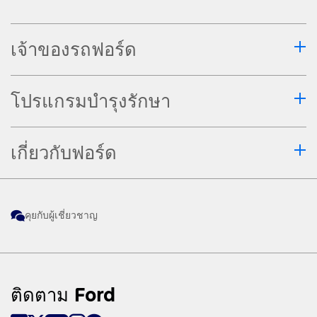
Shifter เท่านั้น
การสตาร์ทรถระยะไกลควรปฏิบัติอย่าง
เจ้าของรถฟอร์ด
ระมัดระวังและทำเฉพาะในพื้นที่ที่คุณทราบ
สภาพแวดล้อมของรถคุณเท่านั้น รถยนต์จะถูก
โปรแกรมบำรุงรักษา
ปรับให้อยู่ในสภาพการตั้งค่าล่าสุดที่กำหนดไว้
การตรวจสอบสถานะรถยนต์ การรายงาน
สถานะรถหรือการแจ้งเตือนผ่านอุปกรณ์ใดๆ
เกี่ยวกับฟอร์ด
ไม่สามารถทดแทนการนำรถเข้ารับบริการ
บำรุงรักษาตามปกติ เมื่อใดก็ตาม หากคุณเชื่อ
ว่ารถของคุณอาจมีปัญหาหรือความผิดปกติ
คุยกับผู้เชี่ยวชาญ
โปรดปรึกษาผู้เชี่ยวชาญเพื่อขอรับการวินิจฉัย
และการบำรุงรักษาที่จำเป็น
ระบบควบคุมความเร็วแบบรักษาระยะห่าง
อัจฉริยะพร้อมระบบควบคุมรถให้อยู่กลางช่อง
ติดตาม Ford
ทางทำงานที่ความเร็ว 20 กม./ชม. เป็นต้นไป