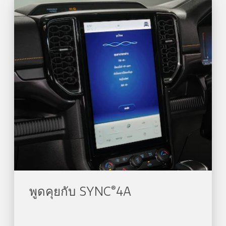
®
พูดคุยกับ SYNC
4A