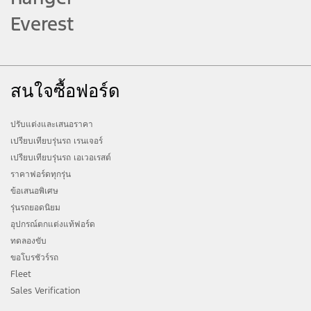
แต่ละประเทศจะมีการเปิดเผยในโอกาสต่อไป
Everest
วิดีโอนี้ถ่ายทำด้วยรถยนต์ที่จำหน่ายในต่าง
ประเทศ อุปกรณ์มาตรฐานและคุณสมบัติอาจ
แตกต่างจากกรุ่นที่จำหน่ายในตลาดของท่าน
สนใจซื้อฟอร์ด
กรุณาเข้าชมที่โชว์รูมฟอร์ด หรือ
www.ford.co.th สำหรับข้อมูลอุปกรณ์
มาตรฐานและคุณสมบัติที่ถูกต้องครบถ้วน
ปรับแต่งและเสนอราคา
เปรียบเทียบรุ่นรถ เรนเจอร์
ระบบช่วยเหลือโหมดการขับขี่ต่าง ๆ เป็นเพียง
เปรียบเทียบรุ่นรถ เอเวอเรสต์
ระบบช่วยเหลือท่านเท่านั้น แต่จะไม่ได้เข้า
ราคาฟอร์ดทุกรุ่น
แทนที่ผู้ขับขี่ในการตัดสินใจกรณีฉุกเฉิน ระบบ
ข้อเสนอพิเศษ
ดังกล่าวอาจไม่ทำงานในบางสถานการณ์ ขึ้น
รุ่นรถยอดนิยม
อยู่กับอัตราความเร็วของการขับขี่ ลักษณะการ
อุปกรณ์ตกแต่งแท้ฟอร์ด
ขับขี่ สภาพถนน หรือสภาพอากาศ โปรดศึกษา
ทดลองขับ
ขอโบรชัวร์รถ
รายละเอียดและเงื่อนไขการทำงานของระบบ
Fleet
ต่าง ๆ ในคู่มือผู้ใช้รถหรือ
www.ford.co.th
Sales Verification
ระบบช่วยจอดอัจฉริยะ มีให้ในรถยนต์ที่มี E-