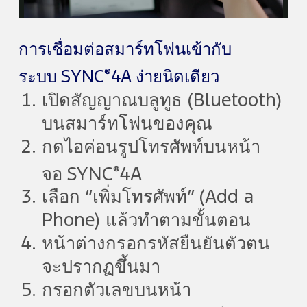
Video
การเชื่อมต่อสมาร์ทโฟนเข้ากับ
®
ระบบ SYNC
4A ง่ายนิดเดียว
เปิดสัญญาณบลูทูธ (Bluetooth)
บนสมาร์ทโฟนของคุณ
กดไอค่อนรูปโทรศัพท์บนหน้า
®
จอ SYNC
4A
เลือก “เพิ่มโทรศัพท์” (Add a
Phone) แล้วทำตามขั้นตอน
หน้าต่างกรอกรหัสยืนยันตัวตน
จะปรากฏขึ้นมา
กรอกตัวเลขบนหน้า