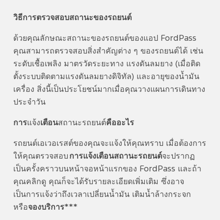
Video
วิธีการตรวจสอบสถานะของรถยนต์
ด้วยคุณลักษณะสถานะของรถยนต์ของแอป FordPass
คุณสามารถตรวจสอบสิ่งสำคัญต่าง ๆ ของรถยนต์ได้ เช่น
ระดับเชื้อเพลิง มาตรวัดระยะทาง แรงดันลมยาง (เมื่อติด
ตั้งระบบติดตามแรงดันลมยางดิจิทัล) และอายุของน้ำมัน
เครื่อง สิ่งนี้เป็นประโยชน์มากเมื่อคุณวางแผนการเดินทาง
ประจำวัน
การ
แจ้ง
เตือน
สถานะรถยนต์
คืออะไร
รถยนต์เอเวอเรสต์ของคุณจะแจ้งให้คุณทราบ เมื่อต้องการ
ให้คุณตรวจสอบ
การแจ้งเตือนสถานะรถยนต์
จะปรากฏ
เป็นครั้งคราวบนหน้าจอหน้าแรกของ FordPass และถ้า
คุณคลิกดู คุณก็จะได้รับรายละเอียดเพิ่มเติม ซึ่งอาจ
เป็นการแจ้งว่าถึงเวลาเปลี่ยนน้ำมัน เติมน้ำล้างกระจก
หรือ
จองบริการ
***