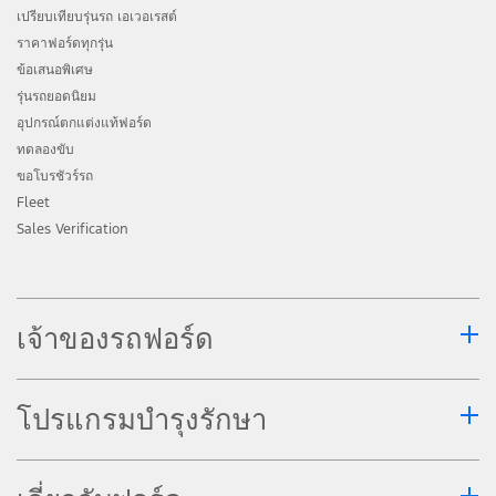
ระบบช่วยเหลือโหมดการขับขี่ต่าง ๆ เป็นเพียง
เปรียบเทียบรุ่นรถ เอเวอเรสต์
ระบบช่วยเหลือท่านเท่านั้น แต่จะไม่ได้เข้า
ราคาฟอร์ดทุกรุ่น
แทนที่ผู้ขับขี่ในการตัดสินใจกรณีฉุกเฉิน ระบบ
ข้อเสนอพิเศษ
ดังกล่าวอาจไม่ทำงานในบางสถานการณ์ ขึ้น
รุ่นรถยอดนิยม
อยู่กับอัตราความเร็วของการขับขี่ ลักษณะการ
อุปกรณ์ตกแต่งแท้ฟอร์ด
ขับขี่ สภาพถนน หรือสภาพอากาศ โปรดศึกษา
ทดลองขับ
ขอโบรชัวร์รถ
รายละเอียดและเงื่อนไขการทำงานของระบบ
Fleet
ต่าง ๆ ในคู่มือผู้ใช้รถหรือ
www.ford.co.th
Sales Verification
ระบบช่วยจอดอัจฉริยะ มีให้ในรถยนต์ที่มี E-
Shifter เท่านั้น
การสตาร์ทรถระยะไกลควรปฏิบัติอย่าง
เจ้าของรถฟอร์ด
ระมัดระวังและทำเฉพาะในพื้นที่ที่คุณทราบ
สภาพแวดล้อมของรถคุณเท่านั้น รถยนต์จะถูก
โปรแกรมบำรุงรักษา
ปรับให้อยู่ในสภาพการตั้งค่าล่าสุดที่กำหนดไว้
การตรวจสอบสถานะรถยนต์ การรายงาน
สถานะรถหรือการแจ้งเตือนผ่านอุปกรณ์ใดๆ