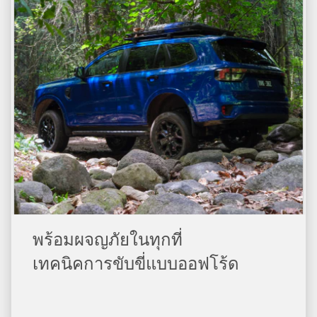
พร้อมผจญภัยในทุกที่​
เทคนิคการขับขี่แบบออฟโร้ด