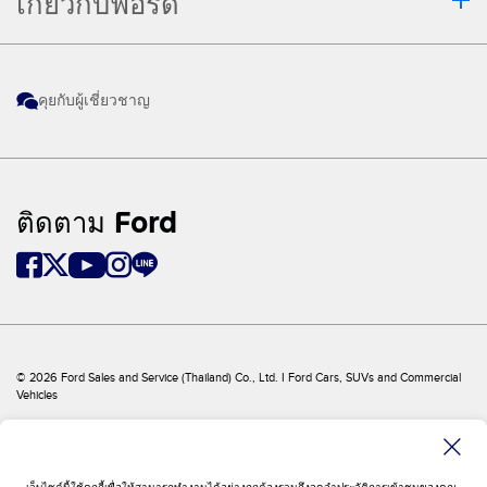
เกี่ยวกับฟอร์ด
ไม่สามารถทดแทนการนำรถเข้ารับบริการ
บำรุงรักษาตามปกติ เมื่อใดก็ตาม หากคุณเชื่อ
ว่ารถของคุณอาจมีปัญหาหรือความผิดปกติ
คุยกับผู้เชี่ยวชาญ
โปรดปรึกษาผู้เชี่ยวชาญเพื่อขอรับการวินิจฉัย
และการบำรุงรักษาที่จำเป็น
ระบบควบคุมความเร็วแบบรักษาระยะห่าง
อัจฉริยะพร้อมระบบควบคุมรถให้อยู่กลางช่อง
ติดตาม Ford
ทางทำงานที่ความเร็ว 20 กม./ชม. เป็นต้นไป
เทคโนโลยีช่วยขับขี่อัจฉริยะเป็นเพียง
เทคโนโลยีเสริมช่วยผู้ขับขี่เท่านั้น และไม่
สามารถทดแทนสมาธิ การตัดสินใจ และการ
ควบคุมรถของผู้ขับขี่ได้ โปรดศึกษาราย
ละเอียดและข้อจำกัดต่างๆ จากคู่มือผู้ใช้รถ
© 2026 Ford Sales and Service (Thailand) Co., Ltd. I Ford Cars, SUVs and Commercial
Vehicles
ระบบควบคุมให้รถอยู่ในช่องทางไม่ได้ควบคุม
Ford
โครงสร้างเว็บไซต์
พวงมาลัย เทคโนโลยีช่วยขับขี่เป็นเพียง
Site Feedback
เทคโนโลยีเสริมช่วยผู้ขับขี่เท่านั้น และไม่
นโยบายบริษัทและเงื่อนไข