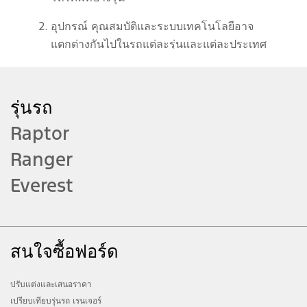
อุปกรณ์ คุณสมบัติและระบบเทคโนโลยีอาจ
แตกต่างกันไปในรถแต่ละรุ่นและแต่ละประเทศ
ที่วางจำหน่าย กรุณาตรวจสอบข้อมูลของ
อุปกรณ์ คุณสมบัติและระบบเทคโนโลยีของรุ่น
ที่ท่านสนใจที่ www.ford.co.th
รุ่นรถ
Raptor
บริการต่างๆ อาจแตกต่างกันในแต่ละประเทศ
รายละเอียดของรถและบริการเฉพาะสำหรับ
Ranger
แต่ละประเทศจะมีการเปิดเผยในโอกาสต่อไป
Everest
วิดีโอนี้ถ่ายทำด้วยรถยนต์ที่จำหน่ายในต่าง
ประเทศ อุปกรณ์มาตรฐานและคุณสมบัติอาจ
แตกต่างจากกรุ่นที่จำหน่ายในตลาดของท่าน
สนใจซื้อฟอร์ด
กรุณาเข้าชมที่โชว์รูมฟอร์ด หรือ
www.ford.co.th สำหรับข้อมูลอุปกรณ์
มาตรฐานและคุณสมบัติที่ถูกต้องครบถ้วน
ปรับแต่งและเสนอราคา
เปรียบเทียบรุ่นรถ เรนเจอร์