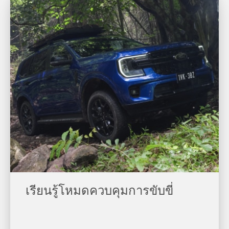
เรียนรู้โหมดควบคุมการขับขี่