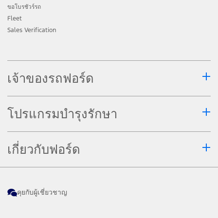
ขอโบรชัวร์รถ
รายละเอียดและเงื่อนไขการทำงานของระบบ
Fleet
ต่าง ๆ ในคู่มือผู้ใช้รถหรือ
www.ford.co.th
Sales Verification
ระบบช่วยจอดอัจฉริยะ มีให้ในรถยนต์ที่มี E-
Shifter เท่านั้น
การสตาร์ทรถระยะไกลควรปฏิบัติอย่าง
เจ้าของรถฟอร์ด
ระมัดระวังและทำเฉพาะในพื้นที่ที่คุณทราบ
สภาพแวดล้อมของรถคุณเท่านั้น รถยนต์จะถูก
โปรแกรมบำรุงรักษา
ปรับให้อยู่ในสภาพการตั้งค่าล่าสุดที่กำหนดไว้
การตรวจสอบสถานะรถยนต์ การรายงาน
สถานะรถหรือการแจ้งเตือนผ่านอุปกรณ์ใดๆ
เกี่ยวกับฟอร์ด
ไม่สามารถทดแทนการนำรถเข้ารับบริการ
บำรุงรักษาตามปกติ เมื่อใดก็ตาม หากคุณเชื่อ
ว่ารถของคุณอาจมีปัญหาหรือความผิดปกติ
คุยกับผู้เชี่ยวชาญ
โปรดปรึกษาผู้เชี่ยวชาญเพื่อขอรับการวินิจฉัย
และการบำรุงรักษาที่จำเป็น