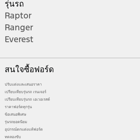
รุ่นรถ
Raptor
บริการต่างๆ อาจแตกต่างกันในแต่ละประเทศ
รายละเอียดของรถและบริการเฉพาะสำหรับ
Ranger
แต่ละประเทศจะมีการเปิดเผยในโอกาสต่อไป
Everest
วิดีโอนี้ถ่ายทำด้วยรถยนต์ที่จำหน่ายในต่าง
ประเทศ อุปกรณ์มาตรฐานและคุณสมบัติอาจ
แตกต่างจากกรุ่นที่จำหน่ายในตลาดของท่าน
สนใจซื้อฟอร์ด
กรุณาเข้าชมที่โชว์รูมฟอร์ด หรือ
www.ford.co.th สำหรับข้อมูลอุปกรณ์
มาตรฐานและคุณสมบัติที่ถูกต้องครบถ้วน
ปรับแต่งและเสนอราคา
เปรียบเทียบรุ่นรถ เรนเจอร์
ระบบช่วยเหลือโหมดการขับขี่ต่าง ๆ เป็นเพียง
เปรียบเทียบรุ่นรถ เอเวอเรสต์
ระบบช่วยเหลือท่านเท่านั้น แต่จะไม่ได้เข้า
ราคาฟอร์ดทุกรุ่น
แทนที่ผู้ขับขี่ในการตัดสินใจกรณีฉุกเฉิน ระบบ
ข้อเสนอพิเศษ
ดังกล่าวอาจไม่ทำงานในบางสถานการณ์ ขึ้น
รุ่นรถยอดนิยม
อยู่กับอัตราความเร็วของการขับขี่ ลักษณะการ
อุปกรณ์ตกแต่งแท้ฟอร์ด
ขับขี่ สภาพถนน หรือสภาพอากาศ โปรดศึกษา
ทดลองขับ