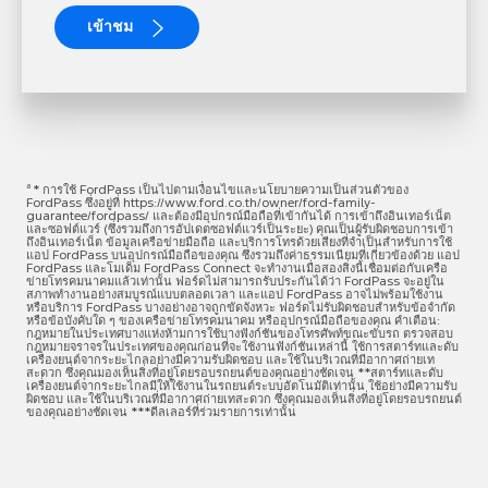
เข้าชม
a
* การใช้ FordPass เป็นไปตามเงื่อนไขและนโยบายความเป็นส่วนตัวของ
FordPass ซึ่งอยู่ที่ https://www.ford.co.th/owner/ford-family-
guarantee/fordpass/ และต้องมีอุปกรณ์มือถือที่เข้ากันได้ การเข้าถึงอินเทอร์เน็ต
และซอฟต์แวร์ (ซึ่งรวมถึงการอัปเดตซอฟต์แวร์เป็นระยะ) คุณเป็นผู้รับผิดชอบการเข้า
ถึงอินเทอร์เน็ต ข้อมูลเครือข่ายมือถือ และบริการโทรด้วยเสียงที่จำเป็นสำหรับการใช้
แอป FordPass บนอุปกรณ์มือถือของคุณ ซึ่งรวมถึงค่าธรรมเนียมที่เกี่ยวข้องด้วย แอป
FordPass และโมเด็ม FordPass Connect จะทำงานเมื่อสองสิ่งนี้เชื่อมต่อกับเครือ
ข่ายโทรคมนาคมแล้วเท่านั้น ฟอร์ดไม่สามารถรับประกันได้ว่า FordPass จะอยู่ใน
สภาพทำงานอย่างสมบูรณ์แบบตลอดเวลา และแอป FordPass อาจไม่พร้อมใช้งาน
หรือบริการ FordPass บางอย่างอาจถูกขัดจังหวะ ฟอร์ดไม่รับผิดชอบสำหรับข้อจำกัด
หรือข้อบังคับใด ๆ ของเครือข่ายโทรคมนาคม หรืออุปกรณ์มือถือของคุณ คำเตือน:
กฎหมายในประเทศบางแห่งห้ามการใช้บางฟังก์ชันของโทรศัพท์ขณะขับรถ ตรวจสอบ
กฎหมายจราจรในประเทศของคุณก่อนที่จะใช้งานฟังก์ชันเหล่านี้ ใช้การสตาร์ทและดับ
เครื่องยนต์จากระยะไกลอย่างมีความรับผิดชอบ และใช้ในบริเวณที่มีอากาศถ่ายเท
สะดวก ซึ่งคุณมองเห็นสิ่งที่อยู่โดยรอบรถยนต์ของคุณอย่างชัดเจน **สตาร์ทและดับ
เครื่องยนต์จากระยะไกลมีให้ใช้งานในรถยนต์ระบบอัตโนมัติเท่านั้น ใช้อย่างมีความรับ
ผิดชอบ และใช้ในบริเวณที่มีอากาศถ่ายเทสะดวก ซึ่งคุณมองเห็นสิ่งที่อยู่โดยรอบรถยนต์
ของคุณอย่างชัดเจน ***ดีลเลอร์ที่ร่วมรายการเท่านั้น