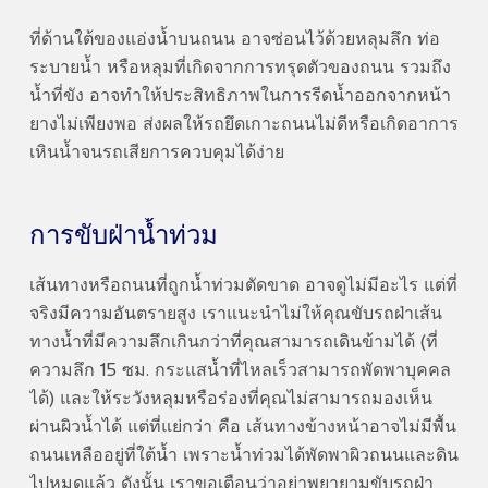
ที่ด้านใต้ของแอ่งน้ำบนถนน อาจซ่อนไว้ด้วยหลุมลึก ท่อ
ระบายน้ำ หรือหลุมที่เกิดจากการทรุดตัวของถนน รวมถึง
น้ำที่ขัง อาจทำให้ประสิทธิภาพในการรีดน้ำออกจากหน้า
ยางไม่เพียงพอ ส่งผลให้รถยึดเกาะถนนไม่ดีหรือเกิดอาการ
เหินน้ำจนรถเสียการควบคุมได้ง่าย
การขับฝ่าน้ำท่วม
เส้นทางหรือถนนที่ถูกน้ำท่วมตัดขาด อาจดูไม่มีอะไร แต่ที่
จริงมีความอันตรายสูง เราแนะนำไม่ให้คุณขับรถฝ่าเส้น
ทางน้ำที่มีความลึกเกินกว่าที่คุณสามารถเดินข้ามได้ (ที่
ความลึก 15 ซม. กระแสน้ำที่ไหลเร็วสามารถพัดพาบุคคล
ได้) และให้ระวังหลุมหรือร่องที่คุณไม่สามารถมองเห็น
ผ่านผิวน้ำได้ แต่ที่แย่กว่า คือ เส้นทางข้างหน้าอาจไม่มีพื้น
ถนนเหลืออยู่ที่ใต้น้ำ เพราะน้ำท่วมได้พัดพาผิวถนนและดิน
ไปหมดแล้ว ดังนั้น เราขอเตือนว่าอย่าพยายามขับรถฝ่า