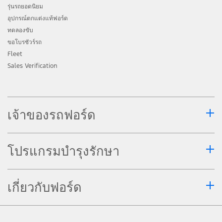
ดังกล่าวอาจไม่ทำงานในบางสถานการณ์ ขึ้น
รุ่นรถยอดนิยม
อยู่กับอัตราความเร็วของการขับขี่ ลักษณะการ
อุปกรณ์ตกแต่งแท้ฟอร์ด
ขับขี่ สภาพถนน หรือสภาพอากาศ โปรดศึกษา
ทดลองขับ
ขอโบรชัวร์รถ
รายละเอียดและเงื่อนไขการทำงานของระบบ
Fleet
ต่าง ๆ ในคู่มือผู้ใช้รถหรือ
www.ford.co.th
Sales Verification
ระบบช่วยจอดอัจฉริยะ มีให้ในรถยนต์ที่มี E-
Shifter เท่านั้น
การสตาร์ทรถระยะไกลควรปฏิบัติอย่าง
เจ้าของรถฟอร์ด
ระมัดระวังและทำเฉพาะในพื้นที่ที่คุณทราบ
สภาพแวดล้อมของรถคุณเท่านั้น รถยนต์จะถูก
โปรแกรมบำรุงรักษา
ปรับให้อยู่ในสภาพการตั้งค่าล่าสุดที่กำหนดไว้
การตรวจสอบสถานะรถยนต์ การรายงาน
สถานะรถหรือการแจ้งเตือนผ่านอุปกรณ์ใดๆ
เกี่ยวกับฟอร์ด
ไม่สามารถทดแทนการนำรถเข้ารับบริการ
บำรุงรักษาตามปกติ เมื่อใดก็ตาม หากคุณเชื่อ
ว่ารถของคุณอาจมีปัญหาหรือความผิดปกติ