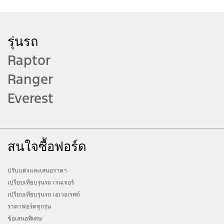
ที่วางจำหน่าย กรุณาตรวจสอบข้อมูลของ
อุปกรณ์ คุณสมบัติและระบบเทคโนโลยีของรุ่น
ที่ท่านสนใจที่ www.ford.co.th
รุ่นรถ
Raptor
บริการต่างๆ อาจแตกต่างกันในแต่ละประเทศ
รายละเอียดของรถและบริการเฉพาะสำหรับ
Ranger
แต่ละประเทศจะมีการเปิดเผยในโอกาสต่อไป
Everest
วิดีโอนี้ถ่ายทำด้วยรถยนต์ที่จำหน่ายในต่าง
ประเทศ อุปกรณ์มาตรฐานและคุณสมบัติอาจ
แตกต่างจากกรุ่นที่จำหน่ายในตลาดของท่าน
สนใจซื้อฟอร์ด
กรุณาเข้าชมที่โชว์รูมฟอร์ด หรือ
www.ford.co.th สำหรับข้อมูลอุปกรณ์
มาตรฐานและคุณสมบัติที่ถูกต้องครบถ้วน
ปรับแต่งและเสนอราคา
เปรียบเทียบรุ่นรถ เรนเจอร์
ระบบช่วยเหลือโหมดการขับขี่ต่าง ๆ เป็นเพียง
เปรียบเทียบรุ่นรถ เอเวอเรสต์
ระบบช่วยเหลือท่านเท่านั้น แต่จะไม่ได้เข้า
ราคาฟอร์ดทุกรุ่น
แทนที่ผู้ขับขี่ในการตัดสินใจกรณีฉุกเฉิน ระบบ
ข้อเสนอพิเศษ