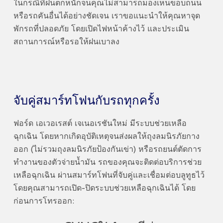
ในกรณีที่ฝนตกหนักจนคุณไม่สามารถมองเห็นขอบถนน
หรือรถคันอื่นได้อย่างชัดเจน เราขอแนะนำให้คุณหาจุด
พักรถที่ปลอดภัย โดยเปิดไฟหน้าค้างไว้ และประเมิน
สถานการณ์หรือรอให้ฝนเบาลง
จับคู่สมาร์ทโฟนกับรถทุกครั้ง
ฟอร์ด เอเวอเรสต์ เจเนอเรชันใหม่ มีระบบช่วยเหลือ
ฉุกเฉิน โดยหากเกิดอุบัติเหตุจนส่งผลให้ถุงลมนิรภัยกาง
ออก (ไม่รวมถุงลมนิรภัยป้องกันเข่า) หรือรถยนต์ตัดการ
ทำงานของตัวจ่ายน้ำมัน รถของคุณจะติดต่อบริการช่วย
เหลือฉุกเฉิน ผ่านสมาร์ทโฟนที่จับคู่และเชื่อมต่อบลูทูธไว้
โดยคุณสามารถเปิด-ปิดระบบช่วยเหลือฉุกเฉินได้ โดย
ก่อนการโทรออก: