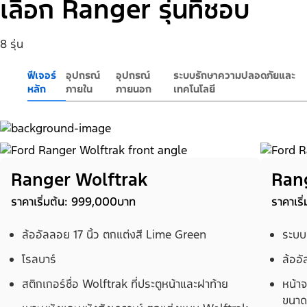
เลือก Ranger รุ่นที่ชอบ
8 รุ่น
ฟีเจอร์
อุปกรณ์
อุปกรณ์
ระบบรักษาความปลอดภัยและ
หลัก
ภายใน
ภายนอก
เทคโนโลยี
Ranger Wolftrak
Ran
ราคาเริ่มต้น: 999,000บาท
ราคาเร
ล้ออัลลอย 17 นิ้ว ตกแต่งสี Lime Green
ระบบข
โรลบาร์
ล้ออั
สติกเกอร์ชื่อ Wolftrak ที่ประตูหน้าและฝาท้าย
หน้า
ขนาด 