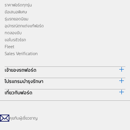
ราคาฟอร์ดทุกรุ่น
ข้อเสนอพิเศษ
รุ่นรถยอดนิยม
อุปกรณ์ตกแต่งแท้ฟอร์ด
ทดลองขับ
ขอโบรชัวร์รถ
Fleet
Sales Verification
เจ้าของรถฟอร์ด
โปรแกรมบำรุงรักษา
รอบรู้รถฟอร์ด
นัดหมายบริการออนไลน์
เกี่ยวกับฟอร์ด
Ford Protect
Ford Family Guarantee
โปรแกรมบำรุงรักษารถยนต์
Body Equipment Mounting Manual
Careers
โปรแกรมช่วยเหลือฉุกเฉินบนท้องถนน
อุปกรณ์ตกแต่งแท้ฟอร์ด
ข่าวฟอร์ด
โปรแกรมประกันภัย Ford Ensure
โปรโมชั่นประจำเดือน
ข้อมูลองค์กร
คุยกับผู้เชี่ยวชาญ
โปรแกรม Ford Care Gold package and Driveline package
โปรแกรมการขยายรับประกันอะไหล่ 2 ปี หรือ 50,000 กิโลเมตร
สนใจเป็นผู้จำหน่ายฟอร์ด
ตรวจสอบสิทธิ์ Ford Protect (ขยายระยะการรับประกัน, แพ็กเกจเช็กระยะ)
ตารางบำรุงรักษา / ค่าใช้จ่ายรถยนต์ฟอร์ด