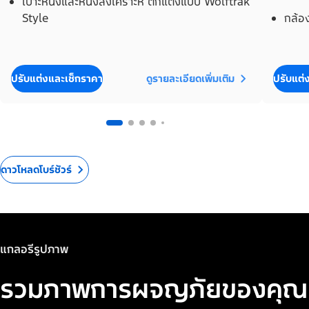
เบาะหนังและหนังสังเคราะห์ ตกแต่งแบบ Wolftrak
Style
กล้อ
ปรับแต่งและเช็กราคา
ดูรายละเอียดเพิ่มเติม
ปรับแต่
ดาวโหลดโบร์ชัวร์
แกลอรีรูปภาพ
รวมภาพการผจญภัยของคุณ