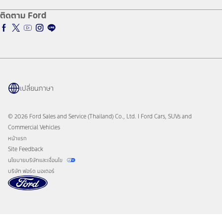
นโนบายความเป็นส่วนตัว
โปรแกรมดูแลยางจากฟอร์ด
สิทธิพิเศษสำหรับเจ้าของรถฟอร์ด
ติดตาม Ford
อะไหล่ตัวถัง
ศูนย์บริการซ่อมสีและตัวถัง
โปรแกรม Professional Service Network (PSN)
เปลี่ยนภาษา
© 2026 Ford Sales and Service (Thailand) Co., Ltd. I Ford Cars, SUVs and
Commercial Vehicles
หน้าแรก
Site Feedback
นโยบายบริษัทและเงื่อนไข
บริษัท ฟอร์ด มอเตอร์