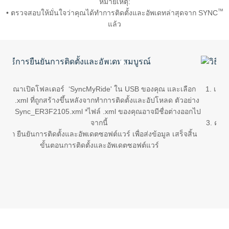
หมายเหตุ:
The Ford App
™
ขอโบรชัวร์รถ
• ตรวจสอบให้มั่นใจว่าคุณได้ทำการติดตั้งและอัพเดทล่าสุดจาก SYNC
Ford Rewards Club
แล้ว
Fleet
ติดต่อเรา
โปรแกรมบำรุงรักษาและ
คุ้มครอง
1
2
ิดโฟลเดอร์ ‘SyncMyRide' ใน USB ของคุณ และเลือก
1. เชื่อมต่อ USB 
Ford Protect
ที่ถูกสร้างขึ้นหลังจากทำการติดตั้งและอัปโหลด ตัวอย่าง
โปรแกรมบำรุงรักษารถยนต์
c_ER3F2105.xml *ไฟล์ .xml ของคุณอาจมีชื่อต่างออกไป
2.
โปรแกรมช่วยเหลือฉุกเฉินบนท้องถนน
จากนี้
3. คลิก ยืนยันกา
โปรแกรมประกันภัย Ford Ensure
ันการติดตั้งและอัพเดตซอฟต์แวร์ เพื่อส่งข้อมูล เสร็จสิ้น
ขั้นตอนการติดตั้งและอัพเดตซอฟต์แวร์
โปรแกรม Ford Care Gold package
and Driveline package
ตรวจสอบสิทธิ์ Ford Protect (ขยาย
ระยะการรับประกัน,
แพ็กเกจเช็กระยะ)
โปรแกรมดูแลยางจากฟอร์ด