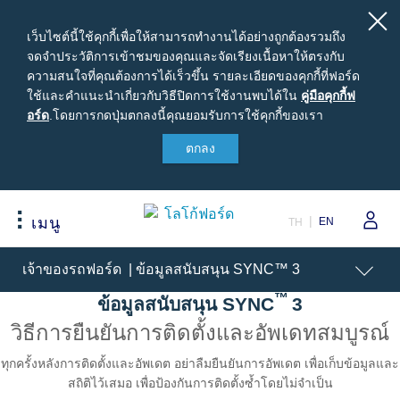
เว็บไซต์นี้ใช้คุกกี้เพื่อให้สามารถทำงานได้อย่างถูกต้องรวมถึง
จดจำประวัติการเข้าชมของคุณและจัดเรียงเนื้อหาให้ตรงกับ
ความสนใจที่คุณต้องการได้เร็วขึ้น รายละเอียดของคุกกี้ที่ฟอร์ด
ใช้และคำแนะนำเกี่ยวกับวิธีปิดการใช้งานพบได้ใน
คู่มือ
คู่มือคุกกี้ฟ
อร์ด
.
โดยการกดปุ่มตกลงนี้คุณยอมรับการใช้คุกกี้ของเรา
คุ
กกี้ฟ
ตกลง
สนใจซื้อฟอร์ด
เจ้าของรถยนต์ฟอร์ด
เกี่ยวกับฟอร์ด
อร์ด
ขอใบเสนอราคา
รอบรู้รถฟอร์ด
Careers
ปรับแต่งและเสนอราคา
นัดหมายออนไลน์เพื่อเข้ารับบริการ
ข่าวฟอร์ด
EN
เมนู
TH
เปรียบเทียบรุ่นรถ เรนเจอร์
เข้าสู่ระบบ
ข้อมูลองค์กร
Acessibility
เจ้าของรถฟอร์ด | ข้อมูลสนับสนุน SYNC™ 3
เปรียบเทียบรุ่นรถ เอเวอเรสต์
Ford Family Guarantee
สนใจเป็นผู้จำหน่ายฟอร์ด
ราคารถฟอร์ดทุกรุ่น
พบกับทีมผู้เชี่ยวชาญจากฟอร์ด
นโนบายความเป็นส่วนตัว
™
ข้อมูลสนับสนุน SYNC
3
ข้อเสนอพิเศษ
อุปกรณ์ตกแต่งฟอร์ดแท้
วิธีการยืนยันการติดตั้งและอัพเดทสมบูรณ์
รุ่นรถยอดนิยม
Body Equipment Mounting
ทุกครั้งหลังการติดตั้งและอัพเดต อย่าลืมยืนยันการอัพเดต เพื่อเก็บข้อมูลและ
Manuals
อุปกรณ์ตกแต่งแท้ฟอร์ด
สถิติไว้เสมอ เพื่อป้องกันการติดตั้งซ้ำโดยไม่จำเป็น
Loyalty Program
ทดลองขับ