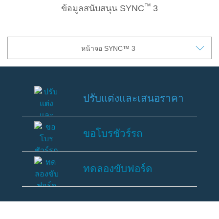
™
ข้อมูลสนับสนุน SYNC
3
SYNC & OTA Support
SYNC & Navigation Updates
หน้าจอ SYNC™ 3
®
ข้อมูล SYNC
®
ข้อมูล SYNC
2
®
ข้อมูล SYNC
3
OTA สำหรับ Ranger
ปรับแต่งและเสนอราคา
OTA สำหรับ Everest
ปรับ
แต่ง
ขอโบรชัวร์รถ
บริการหลังการขาย
และ
เสนอ
ขอ
ราคา
โปรโมชั่นประจำเดือน
โบ
ทดลองขับฟอร์ด
ร
Customer Journey บริการเพื่อลูกค้าฟ
ชัวร์
อร์ด
ทด
รถ
โปรแกรมการขยายรับประกันอะไหล่ 2 ปี
ลอง
ขับ
หรือ 50,000