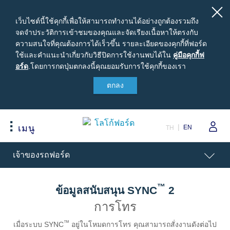
เว็บไซต์นี้ใช้คุกกี้เพื่อให้สามารถทำงานได้อย่างถูกต้องรวมถึง
จดจำประวัติการเข้าชมของคุณและจัดเรียงเนื้อหาให้ตรงกับ
ความสนใจที่คุณต้องการได้เร็วขึ้น รายละเอียดของคุกกี้ที่ฟอร์ด
ใช้และคำแนะนำเกี่ยวกับวิธีปิดการใช้งานพบได้ใน
คู่มือ
คู่มือคุกกี้ฟ
อร์ด
.
โดยการกดปุ่มตกลงนี้คุณยอมรับการใช้คุกกี้ของเรา
คุ
กกี้ฟ
ตกลง
สนใจซื้อฟอร์ด
เจ้าของรถยนต์ฟอร์ด
เกี่ยวกับฟอร์ด
อร์ด
ขอใบเสนอราคา
รอบรู้รถฟอร์ด
Careers
ปรับแต่งและเสนอราคา
นัดหมายออนไลน์เพื่อเข้ารับบริการ
ข่าวฟอร์ด
EN
เมนู
TH
เปรียบเทียบรุ่นรถ เรนเจอร์
เข้าสู่ระบบ
ข้อมูลองค์กร
Acessibility
เจ้าของรถฟอร์ด
เปรียบเทียบรุ่นรถ เอเวอเรสต์
Ford Family Guarantee
สนใจเป็นผู้จำหน่ายฟอร์ด
ราคารถฟอร์ดทุกรุ่น
พบกับทีมผู้เชี่ยวชาญจากฟอร์ด
นโนบายความเป็นส่วนตัว
ข้อเสนอพิเศษ
อุปกรณ์ตกแต่งฟอร์ดแท้
™
ข้อมูลสนับสนุน SYNC
2
รุ่นรถยอดนิยม
Body Equipment Mounting
การโทร
Manuals
อุปกรณ์ตกแต่งแท้ฟอร์ด
™
Loyalty Program
เมื่อระบบ SYNC
อยู่ในโหมดการโทร คุณสามารถสั่งงานดังต่อไป
ทดลองขับ