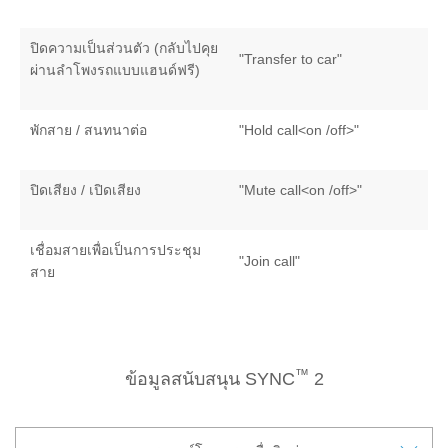
กิโลเมตร
เครื่องมือช่วยประเมินค่าอะไหล่และ
ปิดความเป็นส่วนตัว (กลับไปคุย
ค่าแรง
"Transfer to car"
ผ่านลำโพงรถแบบแฮนด์ฟรี)
สำหรับงานเช็คระยะ Service Price
Calculator
ตารางบำรุงรักษา / ค่าใช้จ่ายรถยนต์ฟ
พักสาย / สนทนาต่อ
"Hold call<on /off>"
อร์ด
Adblue Diesel Exhaust Fluid
ปิดเสียง / เปิดเสียง
"Mute call<on /off>"
อะไหล่และศูนย์บริการซ่อมสี
เชื่อมสายเพื่อเป็นการประชุม
และตัวถัง
"Join call"
สาย
อะไหล่ตัวถัง
ศูนย์บริการซ่อมสีและตัวถัง
โปรแกรม Professional Service
™
ข้อมูลสนับสนุน SYNC
2
Network (PSN)