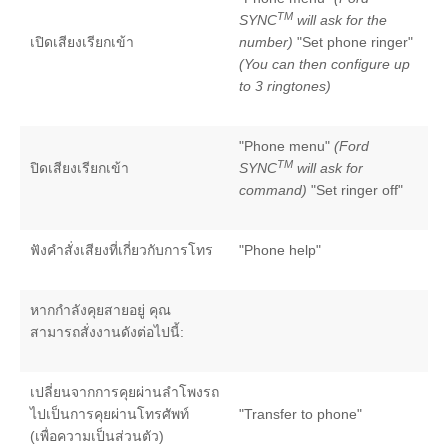
TM
SYNC
will ask for the
SYNC & OTA Support
เปิดเสียงเรียกเข้า
number)
"Set phone ringer"
(You can then configure up
SYNC & Navigation Updates
to 3 ringtones)
®
ข้อมูล SYNC
®
ข้อมูล SYNC
2
"Phone menu"
(Ford
®
ข้อมูล SYNC
3
TM
ปิดเสียงเรียกเข้า
SYNC
will ask for
OTA สำหรับ Ranger
command)
"Set ringer off"
OTA สำหรับ Everest
ฟังคำสั่งเสียงที่เกี่ยวกับการโทร
"Phone help"
บริการหลังการขาย
หากกำลังคุยสายอยู่ คุณ
โปรโมชั่นประจำเดือน
สามารถสั่งงานดังต่อไปนี้:
Customer Journey บริการเพื่อลูกค้าฟ
อร์ด
เปลี่ยนจากการคุยผ่านลำโพงรถ
โปรแกรมการขยายรับประกันอะไหล่ 2 ปี
ไปเป็นการคุยผ่านโทรศัพท์
"Transfer to phone"
หรือ 50,000
(เพื่อความเป็นส่วนตัว)