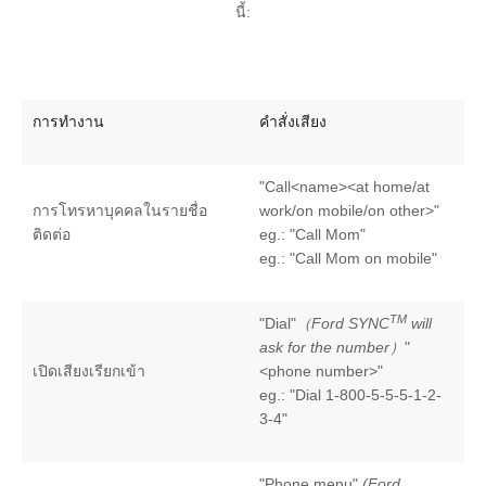
นี้:
The Ford App
ขอโบรชัวร์รถ
Ford Rewards Club
Fleet
ติดต่อเรา
โปรแกรมบำรุงรักษาและ
การทำงาน
คำสั่งเสียง
คุ้มครอง
"Call<name><at home/at
Ford Protect
การโทรหาบุคคลในรายชื่อ
work/on mobile/on other>"
โปรแกรมบำรุงรักษารถยนต์
ติดต่อ
eg.: "Call Mom"
โปรแกรมช่วยเหลือฉุกเฉินบนท้องถนน
eg.: "Call Mom on mobile"
โปรแกรมประกันภัย Ford Ensure
โปรแกรม Ford Care Gold package
TM
"Dial"
（Ford SYNC
will
and Driveline package
ask for the number）
"
ตรวจสอบสิทธิ์ Ford Protect (ขยาย
เปิดเสียงเรียกเข้า
<phone number>"
ระยะการรับประกัน,
eg.: "Dial 1-800-5-5-5-1-2-
แพ็กเกจเช็กระยะ)
3-4"
โปรแกรมดูแลยางจากฟอร์ด
"Phone menu"
(Ford