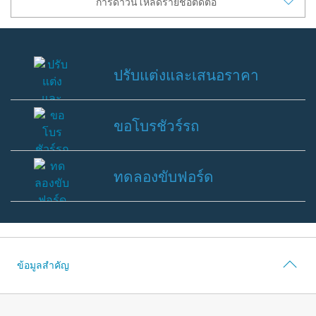
การดาวน์โหลดรายชื่อติดต่อ
ข้อมูลที่เกี่ยวกับรถฟอร์ด
รอบรู้รถฟอร์ด
วีดีโอการใช้งานระบบต่างๆ ของฟอร์ด
ปรับแต่งและเสนอราคา
คู่มือการใช้รถ
คู่มือเจ้าของรถฟอร์ด
ปรับ
เคล็ดลับสำหรับผู้ใช้
แต่ง
ขอโบรชัวร์รถ
และ
การใช้น้ำมันไบโอดีเซล B20
เสนอ
ขอ
สัญลักษณ์หน้าปัด
ราคา
โบ
ทดลองขับฟอร์ด
การบำรุงรักษารถยนต์
ร
ชัวร์
พื้นฐานการขับขี่
ทด
รถ
ความปลอดภัยในการขับขี่
ลอง
ขับ
คำถามที่พบบ่อย
ฟ
อร์ด
ข้อมูลสำคัญ
ตรวจสอบ