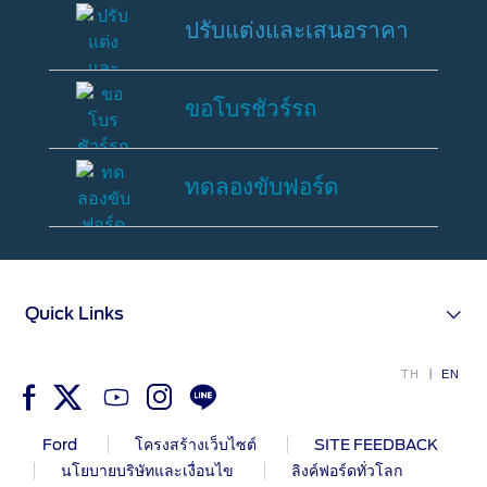
SYNC & OTA Support
ปรับแต่งและเสนอราคา
ปรับ
SYNC & Navigation Updates
แต่ง
ขอโบรชัวร์รถ
®
ข้อมูล SYNC
และ
®
เสนอ
ข้อมูล SYNC
2
ขอ
ราคา
®
ข้อมูล SYNC
3
โบ
ทดลองขับฟอร์ด
ร
OTA สำหรับ Ranger
ชัวร์
OTA สำหรับ Everest
ทด
รถ
ลอง
ขับ
ฟ
บริการหลังการขาย
Quick Links
อร์ด
โปรโมชั่นประจำเดือน
TH
EN
Customer Journey บริการเพื่อลูกค้าฟ
อร์ด
Ford
โครงสร้างเว็บไซต์
SITE FEEDBACK
โปรแกรมการขยายรับประกันอะไหล่ 2 ปี
หรือ 50,000
นโยบายบริษัทและเงื่อนไข
ลิงค์ฟอร์ดทั่วโลก