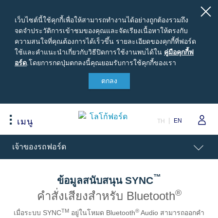
เว็บไซต์นี้ใช้คุกกี้เพื่อให้สามารถทำงานได้อย่างถูกต้องรวมถึง
จดจำประวัติการเข้าชมของคุณและจัดเรียงเนื้อหาให้ตรงกับ
ความสนใจที่คุณต้องการได้เร็วขึ้น รายละเอียดของคุกกี้ที่ฟอร์ด
ใช้และคำแนะนำเกี่ยวกับวิธีปิดการใช้งานพบได้ใน
คู่มือ
คู่มือคุกกี้ฟ
อร์ด
.
โดยการกดปุ่มตกลงนี้คุณยอมรับการใช้คุกกี้ของเรา
คุ
กกี้ฟ
ตกลง
สนใจซื้อฟอร์ด
เจ้าของรถยนต์ฟอร์ด
เกี่ยวกับฟอร์ด
อร์ด
ขอใบเสนอราคา
รอบรู้รถฟอร์ด
Careers
ปรับแต่งและเสนอราคา
นัดหมายออนไลน์เพื่อเข้ารับบริการ
ข่าวฟอร์ด
EN
เมนู
TH
เปรียบเทียบรุ่นรถ เรนเจอร์
เข้าสู่ระบบ
ข้อมูลองค์กร
Acessibility
เจ้าของรถฟอร์ด
เปรียบเทียบรุ่นรถ เอเวอเรสต์
Ford Family Guarantee
สนใจเป็นผู้จำหน่ายฟอร์ด
ราคารถฟอร์ดทุกรุ่น
พบกับทีมผู้เชี่ยวชาญจากฟอร์ด
นโนบายความเป็นส่วนตัว
ข้อเสนอพิเศษ
อุปกรณ์ตกแต่งฟอร์ดแท้
™
ข้อมูลสนับสนุน SYNC
รุ่นรถยอดนิยม
Body Equipment Mounting
®
คำสั่งเสียงสำหรับ Bluetooth
Manuals
อุปกรณ์ตกแต่งแท้ฟอร์ด
TM
®
Loyalty Program
เมื่อระบบ SYNC
อยู่ในโหมด Bluetooth
Audio สามารถออกคำ
ทดลองขับ