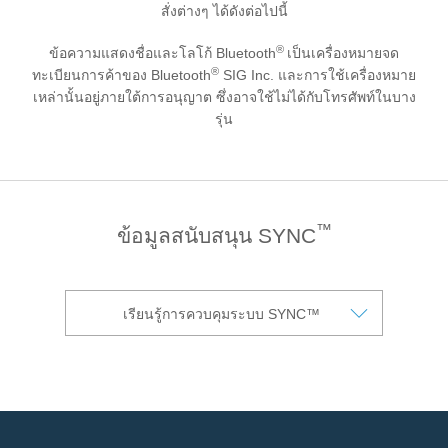
สั่งต่างๆ ได้ดังต่อไปนี้
The Ford App
ขอโบรชัวร์รถ
Ford Rewards Club
®
Fleet
ข้อความแสดงชื่อและโลโก้ Bluetooth
เป็นเครื่องหมายจด
®
ทะเบียนการค้าของ Bluetooth
SIG Inc. และการใช้เครื่องหมาย
ติดต่อเรา
เหล่านั้นอยู่ภายใต้การอนุญาต ซึ่งอาจใช้ไม่ได้กับโทรศัพท์ในบาง
โปรแกรมบำรุงรักษาและ
รุ่น
คุ้มครอง
Ford Protect
โปรแกรมบำรุงรักษารถยนต์
™
โปรแกรมช่วยเหลือฉุกเฉินบนท้องถนน
ข้อมูลสนับสนุน SYNC
โปรแกรมประกันภัย Ford Ensure
โปรแกรม Ford Care Gold package
and Driveline package
เรียนรู้การควบคุมระบบ SYNC™
ตรวจสอบสิทธิ์ Ford Protect (ขยาย
ระยะการรับประกัน,
แพ็กเกจเช็กระยะ)
โปรแกรมดูแลยางจากฟอร์ด