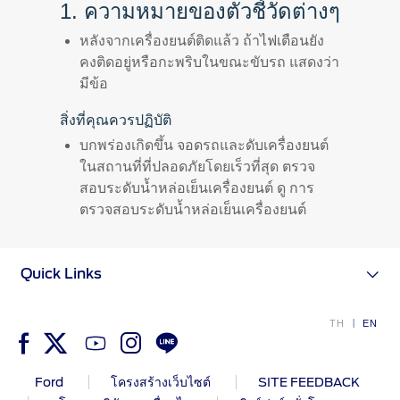
1. ความหมายของตัวชี้วัดต่างๆ
The Ford App
ขอโบรชัวร์รถ
Ford Rewards Club
หลังจากเครื่องยนต์ติดแล้ว ถ้าไฟเตือนยัง
Fleet
คงติดอยู่หรือกะพริบในขณะขับรถ แสดงว่า
ติดต่อเรา
มีข้อ
โปรแกรมบำรุงรักษาและ
คุ้มครอง
สิ่งที่คุณควรปฏิบัติ
บกพร่องเกิดขึ้น จอดรถและดับเครื่องยนต์
Ford Protect
ในสถานที่ที่ปลอดภัยโดยเร็วที่สุด ตรวจ
โปรแกรมบำรุงรักษารถยนต์
สอบระดับนํ้าหล่อเย็นเครื่องยนต์ ดู การ
โปรแกรมช่วยเหลือฉุกเฉินบนท้องถนน
ตรวจสอบระดับนํ้าหล่อเย็นเครื่องยนต์
โปรแกรมประกันภัย Ford Ensure
โปรแกรม Ford Care Gold package
Quick Links
and Driveline package
ตรวจสอบสิทธิ์ Ford Protect (ขยาย
ระยะการรับประกัน,
TH
EN
แพ็กเกจเช็กระยะ)
โปรแกรมดูแลยางจากฟอร์ด
Ford
โครงสร้างเว็บไซต์
SITE FEEDBACK