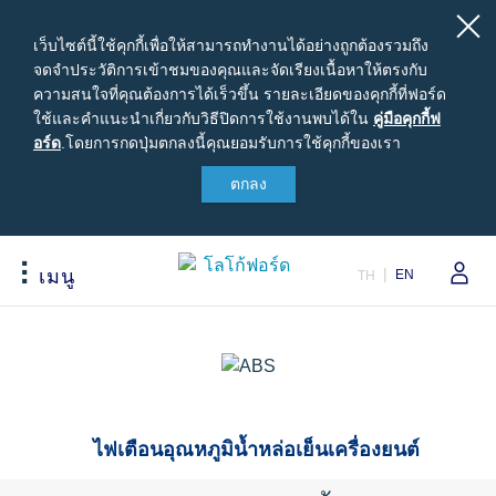
เว็บไซต์นี้ใช้คุกกี้เพื่อให้สามารถทำงานได้อย่างถูกต้องรวมถึง
จดจำประวัติการเข้าชมของคุณและจัดเรียงเนื้อหาให้ตรงกับ
ความสนใจที่คุณต้องการได้เร็วขึ้น รายละเอียดของคุกกี้ที่ฟอร์ด
ใช้และคำแนะนำเกี่ยวกับวิธีปิดการใช้งานพบได้ใน
คู่มือ
คู่มือคุกกี้ฟ
อร์ด
.
โดยการกดปุ่มตกลงนี้คุณยอมรับการใช้คุกกี้ของเรา
คุ
กกี้ฟ
ตกลง
สนใจซื้อฟอร์ด
เจ้าของรถยนต์ฟอร์ด
เกี่ยวกับฟอร์ด
อร์ด
ขอใบเสนอราคา
รอบรู้รถฟอร์ด
Careers
ปรับแต่งและเสนอราคา
นัดหมายออนไลน์เพื่อเข้ารับบริการ
ข่าวฟอร์ด
EN
เมนู
TH
เปรียบเทียบรุ่นรถ เรนเจอร์
เข้าสู่ระบบ
ข้อมูลองค์กร
Acessibility
เปรียบเทียบรุ่นรถ เอเวอเรสต์
Ford Family Guarantee
สนใจเป็นผู้จำหน่ายฟอร์ด
ราคารถฟอร์ดทุกรุ่น
พบกับทีมผู้เชี่ยวชาญจากฟอร์ด
นโนบายความเป็นส่วนตัว
ข้อเสนอพิเศษ
อุปกรณ์ตกแต่งฟอร์ดแท้
รุ่นรถยอดนิยม
Body Equipment Mounting
ไฟเตือนอุณหภูมินํ้าหล่อเย็นเครื่องยนต์
Manuals
อุปกรณ์ตกแต่งแท้ฟอร์ด
Loyalty Program
ทดลองขับ