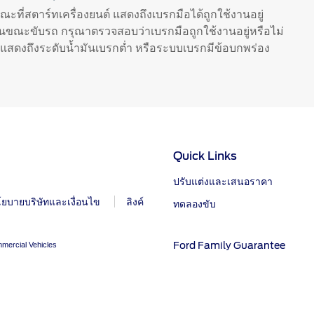
 Ford Care Gold package and
OTA สำหรับ Everest
ะที่สตาร์ทเครื่องยนต์ แสดงถึงเบรกมือได้ถูกใช้งานอยู่
ne package
ในขณะขับรถ กรุณาตรวจสอบว่าเบรกมือถูกใช้งานอยู่หรือไม่
ิทธิ์ Ford Protect (ขยายระยะการ
่ แสดงถึงระดับน้ำมันเบรกต่ำ หรือระบบเบรกมีข้อบกพร่อง
น, แพ็กเกจเช็กระยะ)
ดูแลยางจากฟอร์ด
ลที่เกี่ยวกับรถฟอร์ด
ตรวจสอบ
Quick Links
ฟอร์ด
การเรียกรถยนต์เพื่อรับบริการ ป
ผลิตภัณฑ์
รใช้งานระบบต่างๆ ของฟอร์ด
ปรับแต่งและเสนอราคา
ใช้รถ
ยบายบริษัทและเงื่อนไข
ลิงค์
ทดลองขับ
าของรถฟอร์ด
ำหรับผู้ใช้
Ford Family Guarantee
mercial Vehicles
ำมันไบโอดีเซล B20
์หน้าปัด
รักษารถยนต์