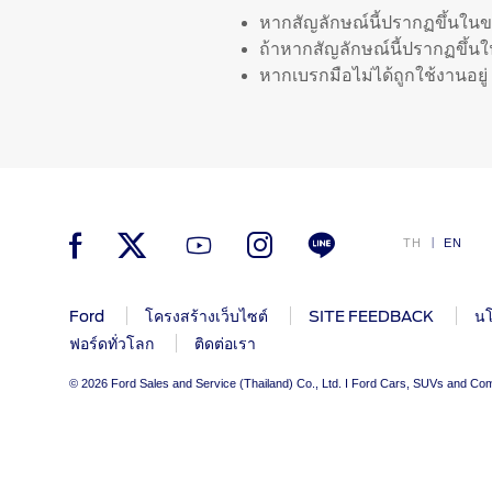
โปรแกรม
ข้อเสนอพิเศษ
อุปกรณ์ตกแต่งฟอร์ดแท้
หากสัญลักษณ์นี้ปรากฏขึ้นในขณ
Driveli
รุ่นรถยอดนิยม
Body Equipment Mounting Manuals
ถ้าหากสัญลักษณ์นี้ปรากฏขึ้น
ตรวจสอบส
อุปกรณ์ตกแต่งแท้ฟอร์ด
Loyalty Program
หากเบรกมือไม่ได้ถูกใช้งานอยู
รับประกั
ทดลองขับ
The Ford App
โปรแกรม
ขอโบรชัวร์รถ
Ford Rewards Club
Fleet
อะไหล่และศูนย์บริการซ่อม
ข้อมู
ติดต่อเรา
สีและตัวถัง
TH
EN
รอบรู้รถ
อะไหล่ตัวถัง
วีดีโอกา
ศูนย์บริการซ่อมสีและตัวถัง
คู่มือการ
Ford
โครงสร้างเว็บไซต์
SITE FEEDBACK
นโ
โปรแกรม Professional Service Network
คู่มือเจ้
ฟอร์ดทั่วโลก
ติดต่อเรา
(PSN)
เคล็ดลับส
© 2026 Ford Sales and Service (Thailand) Co., Ltd. I Ford Cars, SUVs and Com
การใช้น้
สัญลักษณ
การบำรุง