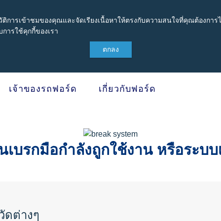
ะวัติการเข้าชมของคุณและจัดเรียงเนื้อหาให้ตรงกับความสนใจที่คุณต้องการได้
การใช้คุกกี้ของเรา
ตกลง
เจ้าของรถฟอร์ด
เกี่ยวกับฟอร์ด
กรมบำรุงรักษาและ
SYNC & OTA Su
รอง
อนเบรกมือกำลังถูกใช้งาน หรือระบบ
SYNC & Navigation Update
®
tect
ข้อมูล SYNC
®
บำรุงรักษารถยนต์
ข้อมูล SYNC
2
®
่วยเหลือฉุกเฉินบนท้องถนน
ข้อมูล SYNC
3
ประกันภัย Ford Ensure
OTA สำหรับ Ranger
วัดต่างๆ