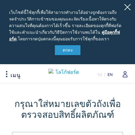
เว็บไซต์นี้ใช้คุกกี้เพื่อให้สามารถทำงานได้อย่างถูกต้องรวมถึง
จดจำประวัติการเข้าชมของคุณและจัดเรียงเนื้อหาให้ตรงกับ
ความสนใจที่คุณต้องการได้เร็วขึ้น รายละเอียดของคุกกี้ที่ฟอร์ด
ใช้และคำแนะนำเกี่ยวกับวิธีปิดการใช้งานพบได้ใน
คู่มือ
คู่มือคุกกี้ฟ
อร์ด
.
โดยการกดปุ่มตกลงนี้คุณยอมรับการใช้คุกกี้ของเรา
คุ
กกี้ฟ
ตกลง
สนใจซื้อฟอร์ด
เจ้าของรถยนต์ฟอร์ด
เกี่ยวกับฟอร์ด
อร์ด
ขอใบเสนอราคา
รอบรู้รถฟอร์ด
Careers
ปรับแต่งและเสนอราคา
นัดหมายออนไลน์เพื่อเข้ารับบริการ
ข่าวฟอร์ด
EN
เมนู
TH
เปรียบเทียบรุ่นรถ เรนเจอร์
เข้าสู่ระบบ
ข้อมูลองค์กร
Acessibility
เปรียบเทียบรุ่นรถ เอเวอเรสต์
Ford Family Guarantee
สนใจเป็นผู้จำหน่ายฟอร์ด
ราคารถฟอร์ดทุกรุ่น
พบกับทีมผู้เชี่ยวชาญจากฟอร์ด
นโนบายความเป็นส่วนตัว
กรุณาใส่หมายเลขตัวถังเพื่อ
ข้อเสนอพิเศษ
อุปกรณ์ตกแต่งฟอร์ดแท้
ตรวจสอบสิทธิ์ผลิตภัณฑ์
รุ่นรถยอดนิยม
Body Equipment Mounting
Manuals
อุปกรณ์ตกแต่งแท้ฟอร์ด
Loyalty Program
ทดลองขับ