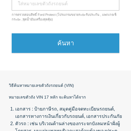
The Ford App
ขอโบรชัวร์รถ
Ford Rewards Club
การตรวจสอบสิทธิ์ Ford Protect (โปรแกรมขยายระยะรับประกัน , แพกเกจเช็
Fleet
กระยะ ,ชุดน้ำมันเครื่องสุดคุ้ม)
ติดต่อเรา
โปรแกรมบำรุงรักษาและ
คุ้มครอง
ค้นหา
Ford Protect
โปรแกรมบำรุงรักษารถยนต์
โปรแกรมช่วยเหลือฉุกเฉินบนท้องถนน
โปรแกรมประกันภัย Ford Ensure
โปรแกรม Ford Care Gold package
วิธีค้นหาหมายเลขตัวถังรถยนต์ (VIN)
and Driveline package
หมายเลขตัวถัง VIN 17 หลัก จะค้นหาได้จาก
ตรวจสอบสิทธิ์ Ford Protect (ขยาย
ระยะการรับประกัน,
เอกสาร : ป้ายภาษีรถ, สมุดคู่มือจดทะเบียนรถยนต์,
แพ็กเกจเช็กระยะ)
เอกสารทางการเงินเกี่ยวกับรถยนต์, เอกสารประกันภัย
โปรแกรมดูแลยางจากฟอร์ด
ตัวรถ : เช่น บริเวณด้านล่างของกระจกบังลมหน้าฝั่งผู้
โดยสาร, บนแผ่นเพลทบริเวณเสาด้านข้างของประตู