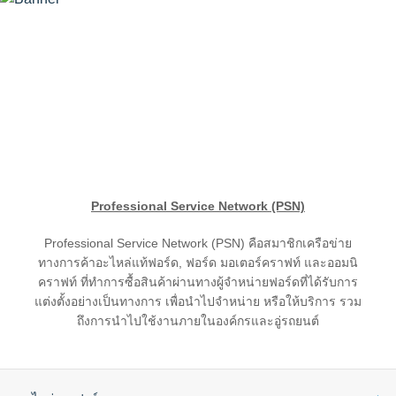
The Ford App
ขอโบรชัวร์รถ
Ford Rewards Club
Fleet
ติดต่อเรา
โปรแกรมบำรุงรักษาและ
คุ้มครอง
Ford Protect
โปรแกรมบำรุงรักษารถยนต์
โปรแกรมช่วยเหลือฉุกเฉินบนท้องถนน
Professional Service Network (PSN)
โปรแกรมประกันภัย Ford Ensure
Professional Service Network (PSN) คือสมาชิกเครือข่าย
โปรแกรม Ford Care Gold package
ทางการค้าอะไหล่แท้ฟอร์ด, ฟอร์ด มอเตอร์คราฟท์ และออมนิ
and Driveline package
คราฟท์ ที่ทำการซื้อสินค้าผ่านทางผู้จำหน่ายฟอร์ดที่ได้รับการ
ตรวจสอบสิทธิ์ Ford Protect (ขยาย
แต่งตั้งอย่างเป็นทางการ เพื่อนำไปจำหน่าย หรือให้บริการ รวม
ระยะการรับประกัน,
ถึงการนำไปใช้งานภายในองค์กรและอู่รถยนต์
แพ็กเกจเช็กระยะ)
โปรแกรมดูแลยางจากฟอร์ด