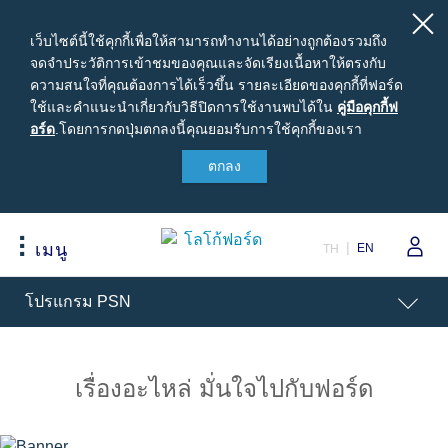
เว็บไซต์นี้ใช้คุกกี้เพื่อให้สามารถทำงานได้อย่างถูกต้องรวมถึง
จดจำประวัติการเข้าชมของคุณและจัดเรียงเนื้อหาให้ตรงกับ
ความสนใจที่คุณต้องการได้เร็วขึ้น รายละเอียดของคุกกี้ที่ฟอร์ด
ใช้และคำแนะนำเกี่ยวกับวิธีปิดการใช้งานพบได้ใน
คู่มือ
คู่มือคุกกี้ฟ
อร์ด
.
โดยการกดปุ่มตกลงนี้คุณยอมรับการใช้คุกกี้ของเรา
คุ
กกี้ฟ
ตกลง
สนใจซื้อฟอร์ด
เจ้าของรถยนต์ฟอร์ด
เกี่ยวกับฟอร์ด
อร์ด
ขอใบเสนอราคา
รอบรู้รถฟอร์ด
Careers
ปรับแต่งและเสนอราคา
นัดหมายออนไลน์เพื่อเข้ารับบริการ
ข่าวฟอร์ด
EN
เมนู
TH
เปรียบเทียบรุ่นรถ เรนเจอร์
เข้าสู่ระบบ
ข้อมูลองค์กร
Acessibility
โปรแกรม PSN
เปรียบเทียบรุ่นรถ เอเวอเรสต์
Ford Family Guarantee
สนใจเป็นผู้จำหน่ายฟอร์ด
ราคารถฟอร์ดทุกรุ่น
พบกับทีมผู้เชี่ยวชาญจากฟอร์ด
นโนบายความเป็นส่วนตัว
ข้อเสนอพิเศษ
อุปกรณ์ตกแต่งฟอร์ดแท้
เรื่องอะไหล่ มั่นใจไปกับฟอร์ด
รุ่นรถยอดนิยม
Body Equipment Mounting
Manuals
อุปกรณ์ตกแต่งแท้ฟอร์ด
Loyalty Program
ทดลองขับ