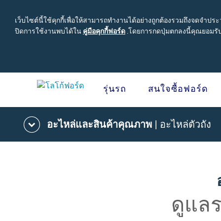
เว็บไซต์นี้ใช้คุกกี้เพื่อให้สามารถทำงานได้อย่างถูกต้องรวมถึงจดจำปร
ปิดการใช้งานพบได้ใน
คู่มือคุกกี้ฟอร์ด
คู่มือ
.
โดยการกดปุ่มตกลงนี้คุณยอมรับ
คุ
กกี้ฟ
อร์ด
รุ่นรถ
สนใจซื้อฟอร์ด
Acessibility
อะไหล่และสินค้าคุณภาพ
| อะไหล่ตัวถัง
สนใจซื้อฟอร์ด
เจ้าของรถยนต์ฟอร์ด
เกี่ยวกับฟอร์ด
โปรแ
รุ่นรถ
คุ้มค
ขอใบเสนอราคา
รอบรู้รถฟอร์ด
Careers
Ford Pro
ปรับแต่งและเสนอราคา
นัดหมายออนไลน์เพื่อเข้ารับบริการ
ข่าวฟอร์ด
โปรแกรม
เปรียบเทียบรุ่นรถ เรนเจอร์
เข้าสู่ระบบ
ข้อมูลองค์กร
โปรแกรมช
เปรียบเทียบรุ่นรถ เอเวอเรสต์
Ford Family Guarantee
สนใจเป็นผู้จำหน่ายฟอร์ด
ดูแล
โปรแกรม
ราคารถฟอร์ดทุกรุ่น
พบกับทีมผู้เชี่ยวชาญจากฟอร์ด
นโนบายความเป็นส่วนตัว