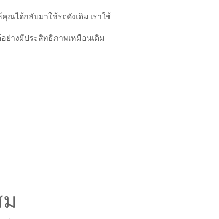
Calculator
คุณได้กลับมาใช้รถดังเดิม เราใช้
ตารางบำรุงรักษา / ค่าใช้จ่ายรถยนต์ฟอร์ด
Adblue Diesel Exhaust Fluid
อย่างมีประสิทธิภาพเหมือนเดิม
ติดต่อเรา
รับปรุงคุณภาพ
ลูกค้าสัมพันธ์
สม