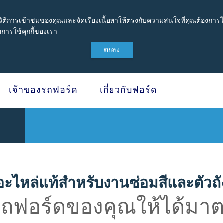
ะวัติการเข้าชมของคุณและจัดเรียงเนื้อหาให้ตรงกับความสนใจที่คุณต้องการได้
การใช้คุกกี้ของเรา
ตกลง
เจ้าของรถฟอร์ด
เกี่ยวกับฟอร์ด
กรมบำรุงรักษาและ
SYNC & OTA Su
รอง
SYNC & Navigation Update
®
tect
ข้อมูล SYNC
อะไหล่แท้สำหรับงานซ่อมสีและตัวถั
®
บำรุงรักษารถยนต์
ข้อมูล SYNC
2
®
่วยเหลือฉุกเฉินบนท้องถนน
ข้อมูล SYNC
3
รถฟอร์ดของคุณให้ได้มา
ประกันภัย Ford Ensure
OTA สำหรับ Ranger