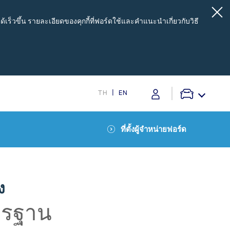
เร็วขึ้น รายละเอียดของคุกกี้ที่ฟอร์ดใช้และคำแนะนำเกี่ยวกับวิธี
TH
EN
ที่ตั้งผู้จำหน่ายฟอร์ด
pport
บริการหลังการขาย
s
โปรโมชั่นประจำเดือน
Customer Journey บริการเพื่อลูกค้าฟอร์ด
ง
โปรแกรมการขยายรับประกันอะไหล่ 2 ปี หรือ
50,000 กิโลเมตร
ตรฐาน
เครื่องมือช่วยประเมินค่าอะไหล่และค่าแรง
สำหรับงานเช็คระยะ Service Price