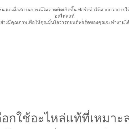
 Ford Care Gold package and
OTA สำหรับ Everest
ne package
วชน แต่เมื่อสถานการณ์ไม่คาดคิดเกิดขึ้น ฟอร์ดทำได้มากกว่าการให้
อะไหล่แท้
ิทธิ์ Ford Protect (ขยายระยะการ
ย่างมีคุณภาพเพื่อให้คุณมั่นใจว่ารถยนต์ฟอร์ดของคุณจะทำงานได้
น, แพ็กเกจเช็กระยะ)
ดูแลยางจากฟอร์ด
ลที่เกี่ยวกับรถฟอร์ด
ตรวจสอบ
ฟอร์ด
การเรียกรถยนต์เพื่อรับบริการ ป
ผลิตภัณฑ์
รใช้งานระบบต่างๆ ของฟอร์ด
ใช้รถ
าของรถฟอร์ด
ำหรับผู้ใช้
ำมันไบโอดีเซล B20
์หน้าปัด
ลือกใช้อะไหล่แท้ที่เหมาะ
รักษารถยนต์