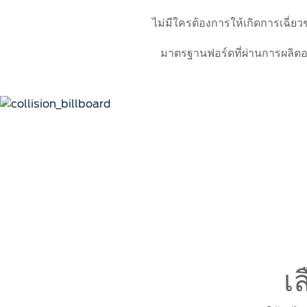
โปรแกรม
ข้อเสนอพิเศษ
อุปกรณ์ตกแต่งฟอร์ดแท้
Driveli
ไม่มีใครต้องการให้เกิดการเฉี่ย
รุ่นรถยอดนิยม
Body Equipment Mounting Manuals
ตรวจสอบส
อุปกรณ์ตกแต่งแท้ฟอร์ด
Loyalty Program
มาตรฐานฟอร์ดที่ผ่านการผลิตอ
รับประกั
ทดลองขับ
The Ford App
โปรแกรม
ขอโบรชัวร์รถ
Ford Rewards Club
Fleet
อะไหล่และศูนย์บริการซ่อม
ข้อมู
ติดต่อเรา
สีและตัวถัง
รอบรู้รถ
อะไหล่ตัวถัง
วีดีโอกา
ศูนย์บริการซ่อมสีและตัวถัง
คู่มือการ
โปรแกรม Professional Service Network
คู่มือเจ้
(PSN)
เคล็ดลับส
การใช้น้
สัญลักษณ
เ
การบำรุง