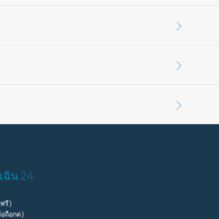
ให้เป็นไปตามมาตรฐานความปลอดภัยสูงสุด ก่อนที่
้รับการทดสอบให้ทำงานกับรถยนต์ได้อย่างปลอดภัย
เหล่านี้
อเสียรูป ซึ่งสามารถทำให้ล้อหรือยางรถยนต์เสีย
คุณ จึงต้องประกอบเข้ากับตัวรถยนต์ได้อย่าง
แตกหรือบิดงอย่อมจะสร้างความเสียหายให้กับล้อ
ออกแบบมา
เฉิน 24
มไม่ได้รับการผลิตและทดสอบให้ประกอบได้พอดี
รื่องสวยงาม อะไหล่ตัวถังยังช่วยปกป้องชิ้นส่วนและ
ฟรี)
ไหล่กระจกรถยนต์แท้มาตรฐานฟอร์ดเท่านั้นที่ได้
อถือกด)