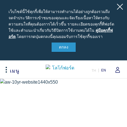
เว็บไซต์นี้ใช้คุกกี้เพื่อให้สามารถทำงานได้อย่างถูกต้องรวมถึง
จดจำประวัติการเข้าชมของคุณและจัดเรียงเนื้อหาให้ตรงกับ
ความสนใจที่คุณต้องการได้เร็วขึ้น รายละเอียดของคุกกี้ที่ฟอร์ด
ใช้และคำแนะนำเกี่ยวกับวิธีปิดการใช้งานพบได้ใน
คู่มือ
คู่มือคุกกี้ฟ
อร์ด
.
โดยการกดปุ่มตกลงนี้คุณยอมรับการใช้คุกกี้ของเรา
คุ
กกี้ฟ
ตกลง
สนใจซื้อฟอร์ด
เจ้าของรถยนต์ฟอร์ด
เกี่ยวกับฟอร์ด
อร์ด
ขอใบเสนอราคา
รอบรู้รถฟอร์ด
Careers
ปรับแต่งและเสนอราคา
นัดหมายออนไลน์เพื่อเข้ารับบริการ
ข่าวฟอร์ด
EN
เมนู
TH
เปรียบเทียบรุ่นรถ เรนเจอร์
เข้าสู่ระบบ
ข้อมูลองค์กร
Acessibility
เปรียบเทียบรุ่นรถ เอเวอเรสต์
Ford Family Guarantee
สนใจเป็นผู้จำหน่ายฟอร์ด
ราคารถฟอร์ดทุกรุ่น
พบกับทีมผู้เชี่ยวชาญจากฟอร์ด
นโนบายความเป็นส่วนตัว
ข้อเสนอพิเศษ
อุปกรณ์ตกแต่งฟอร์ดแท้
รุ่นรถยอดนิยม
Body Equipment Mounting
Manuals
อุปกรณ์ตกแต่งแท้ฟอร์ด
Loyalty Program
ทดลองขับ