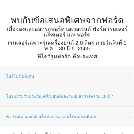
The Ford App
ขอโบรชัวร์รถ
Ford Rewards Club
Fleet
พบกับข้อเสนอพิเศษจากฟอร์ด
ติดต่อเรา
เมื่อจองและออกรถฟอร์ด เอเวอเรสต์ ฟอร์ด เรนเจอร์
โปรแกรมบำรุงรักษาและ
แร็พเตอร์ และฟอร์ด
คุ้มครอง
เรนเจอร์เฉพาะรุ่นเครื่องยนต์ 2.0 ลิตร ภายในวันที่ 1
พ.ค.– 30 มิ.ย. 2565
Ford Protect
ที่โชว์รูมฟอร์ด ทั่วประเทศ
โปรแกรมบำรุงรักษารถยนต์
โปรแกรมช่วยเหลือฉุกเฉินบนท้องถนน
โปรโมชั่นพิเศษ
โปรแกรมประกันภัย Ford Ensure
โปรแกรม Ford Care Gold package
and Driveline package
ฟอร์ด เอเวอเรสต์
โปรแกรมรับประกันเครื่องยนต์และระบบส่งกำลังรวม 10 ปี *
ตรวจสอบสิทธิ์ Ford Protect (ขยาย
เอเวอร์เรสต์ Titanium+ 4x2 ดอกเบี้ย 0.49% ดาวน์ 25% ผ่อน 48
ระยะการรับประกัน,
เดือน พร้อมฟรีประกันภัยชั้นหนึ่ง และ โปรแกรมรับประกัน
แพ็กเกจเช็กระยะ)
ฟอร์ด ให้คุณสบายใจหลังการซื้อยาวไปสูงสุดถึง 10 ปี ด้วยโปรแกรม
ข้อกำหนดและเงื่อนไขข้อเสนอและโปรแกรมพิเศษ
เครื่องยนต์และระบบส่งกำลังรวม 10ปีหรือ โปรแกรมเริ่มผ่อนปีหน้า
สุดพิเศษ
โปรแกรมดูแลยางจากฟอร์ด
เมื่อจัดไฟแนนซ์ผ่านฟอร์ด ลีสซิ่ง โดยธนาคารทิสโก้ จำกัด
(มหาชน) หรือ ธนาคารทหารไทยธนชาต จำกัด (มหาชน)