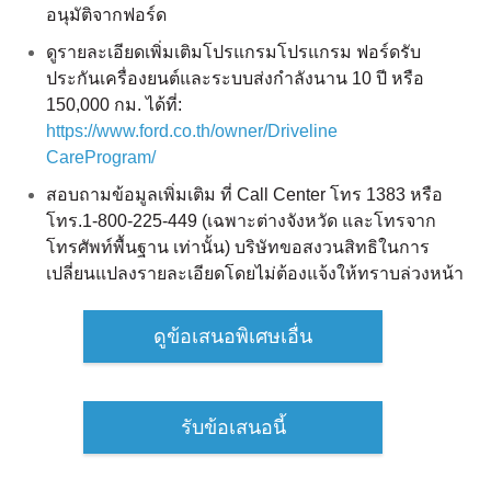
ข้อมูลที่เกี่ยวกับรถฟอร์ด
อนุมัติจากฟอร์ด
ดูรายละเอียดเพิ่มเติมโปรแกรมโปรแกรม ฟอร์ดรับ
รอบรู้รถฟอร์ด
ประกันเครื่องยนต์และระบบส่งกำลังนาน 10 ปี หรือ
วีดีโอการใช้งานระบบต่างๆ ของฟอร์ด
150,000 กม. ได้ที่:
คู่มือการใช้รถ
https://www.ford.co.th/owner/Driveline
คู่มือเจ้าของรถฟอร์ด
CareProgram/
เคล็ดลับสำหรับผู้ใช้
สอบถามข้อมูลเพิ่มเติม ที่ Call Center โทร 1383 หรือ
การใช้น้ำมันไบโอดีเซล B20
โทร.1-800-225-449 (เฉพาะต่างจังหวัด และโทรจาก
โทรศัพท์พื้นฐาน เท่านั้น) บริษัทขอสงวนสิทธิในการ
สัญลักษณ์หน้าปัด
เปลี่ยนแปลงรายละเอียดโดยไม่ต้องแจ้งให้ทราบล่วงหน้า
การบำรุงรักษารถยนต์
พื้นฐานการขับขี่
ดูข้อเสนอพิเศษเอื่น
ความปลอดภัยในการขับขี่
คำถามที่พบบ่อย
รับข้อเสนอนี้
ตรวจสอบ