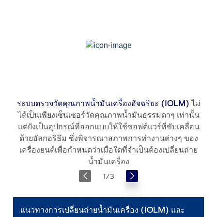
Request A Brochure
Fleet
Ford Protect
Contact Us
Ford Protect
Scheduled Maintenance Package
Roadside Assistance
Ford Ensure
ไม่
ระบบตรวจวัดคุณภาพน้ำมันเครื่องอัจฉริยะ (IOLM)
Ford Protect VIN search (Extended
ได้เป็นเพียงเซ็นเซอร์วัดคุณภาพน้ำมันธรรมดาๆ เท่านั้น
Warranty,
แต่ยังเป็นอุปกรณ์ที่ออกแบบให้ใช้ซอฟต์แวร์ที่ขับเคลื่อน
SSP and OSP)
ด้วยอัลกอริธึม ซึ่งพิจารณาสภาพการทำงานต่างๆ ของ
เครื่องยนต์เพื่อกำหนดว่าเมื่อใดที่จำเป็นต้องเปลี่ยนถ่าย
SYNC & OTA Support
น้ำมันเครื่อง
ระบบ
1
/
3
SYNC & Navigation Updates
ตรวจ
®
วัด
SYNC
Support
คุณภาพ
®
แนวทางการเปลี่ยนถ่ายน้ำมันเครื่อง (IOLM) และ
SYNC
2 Support