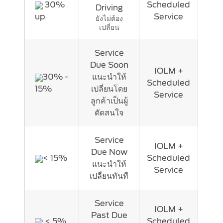
30%
Scheduled
อุปกรณ์
Driving
up
Service
ที่
ยังไม่ต้อง
Vehicle Support
เปลี่ยน
ออกแบบ
ให้
Discover Your Ford Learning Hub
Service
ใช้
Due Soon
ซอฟต์แวร์
Ford Support Videos
IOLM +
30% -
แนะนำให้
ที่
User Guide
Scheduled
15%
เปลี่ยนโดย
ขับ
Owner Manuals
Service
ลูกค้าเป็นผู้
เคลื่อน
User Tips
ตัดสนใจ
ด้วย
Indicator Icons
อัล
Car Maintenance
กอ
Service
IOLM +
ริธึม
Driving Basics
Due Now
< 15%
Scheduled
ซึ่ง
แนะนำให้
Driving Safety
Service
พิจารณา
เปลี่ยนทันที
FAQs
สภาพ
การ
Service
IOLM +
ทำงาน
Field Service Actions
Past Due
< 5%
Scheduled
ต่างๆ