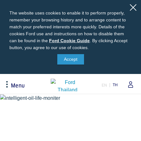
The website uses cookies to enable it to perform properly,
remember your browsing history and to arrange content to
match your preferred interests more quickly. Details of the
cookies Ford use and instructions on how to disable them
can be found in the
Ford
Ford Cookie Guide
.
By clicking Accept
button, you agree to our use of cookies.
Cookie
Buying
Ford Owner
About Ford
Guide
Accept
Request A Quote
Online Service Booking
Career at Ford
Build Your Ford
Sign Up
Newsroom
TH
Menu
EN
Ranger Model Compare
Log In
Corporate Information
Everest Model Compare
Ford Family Guarantee
Ford Dealer Application
Acessibility
Vehicle Price List
Talk to the Experts
Privacy Policy
Offers & Promotions
Ford Accessories
Best Selling Models
Body Equipment Mounting
Manuals
Accessories
The Ford App
Request A Test Drive