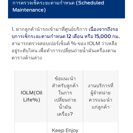
น้ำมัน
การตรวจเช็คระยะตามกำหนด (Scheduled
®
SYNC
3 Support
เครื่อง
Maintenance)
OTA Update For Ranger
อัจฉริยะ
OTA Update For Everest
(IOLM)
1. หากลูกค้านำรถเข้ามาที่ศูนย์บริการ
เนื่องจากถึงรอ
ไม่
บการเช็กระยะตามกำหนด 12 เดือน หรือ 15,000 กม.
ได้
Service @Ford
สามารถตรวจสอบเปอร์เซ็นต์ % ของ IOLM ว่าเหลือ
เป็น
อยู่ระดับไหน เพื่อทำการเปลี่ยนถ่ายน้ำมันเครื่องตาม
เพียง
Monthly Promotion
ตารางด้านล่าง
เซ็นเซอร์
Service Price Calculator
วัด
Maintenance / Price List
คุณภาพ
ข้อแนะนำ
น้ำมัน
สำหรับลูกค้า
งานบริการที่
ธร
Quality Part & Collection
IOLM(Oil
ในการ
ผู้จำหน่าย
รม
Life%)
เปลี่ยนถ่าย
ควรแนะนำ
ดาๆ
Collision
น้ำมัน
แก่ลูกค้า
เท่านั้น
เครื่อง?
Body Paint & Repair
แต่
ยัง
Professional Service Network
เป็น
(PSN) Program
Keep Enjoy