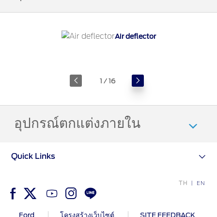
The Ford App
ขอโบรชัวร์รถ
Ford Rewards Club
Fleet
Air deflector
ติดต่อเรา
โปรแกรมบำรุงรักษาและ
คุ้มครอง
1 / 16
Ford Protect
โปรแกรมบำรุงรักษารถยนต์
โปรแกรมช่วยเหลือฉุกเฉินบนท้องถนน
อุปกรณ์ตกแต่งภายใน
โปรแกรมประกันภัย Ford Ensure
โปรแกรม Ford Care Gold package
and Driveline package
Quick Links
ตรวจสอบสิทธิ์ Ford Protect (ขยาย
ระยะการรับประกัน,
TH
แพ็กเกจเช็กระยะ)
EN
โปรแกรมดูแลยางจากฟอร์ด
Ford
โครงสร้างเว็บไซต์
SITE FEEDBACK