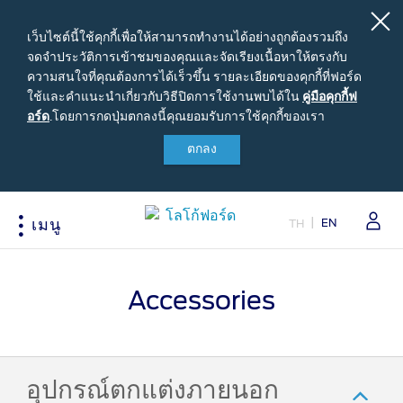
เว็บไซต์นี้ใช้คุกกี้เพื่อให้สามารถทำงานได้อย่างถูกต้องรวมถึง
จดจำประวัติการเข้าชมของคุณและจัดเรียงเนื้อหาให้ตรงกับ
ความสนใจที่คุณต้องการได้เร็วขึ้น รายละเอียดของคุกกี้ที่ฟอร์ด
ใช้และคำแนะนำเกี่ยวกับวิธีปิดการใช้งานพบได้ใน
คู่มือ
คู่มือคุกกี้ฟ
อร์ด
.
โดยการกดปุ่มตกลงนี้คุณยอมรับการใช้คุกกี้ของเรา
คุ
กกี้ฟ
ตกลง
สนใจซื้อฟอร์ด
เจ้าของรถยนต์ฟอร์ด
เกี่ยวกับฟอร์ด
อร์ด
ขอใบเสนอราคา
รอบรู้รถฟอร์ด
Careers
EN
ปรับแต่งและเสนอราคา
นัดหมายออนไลน์เพื่อเข้ารับบริการ
ข่าวฟอร์ด
TH
เมนู
เปรียบเทียบรุ่นรถ เรนเจอร์
เข้าสู่ระบบ
ข้อมูลองค์กร
Acessibility
เปรียบเทียบรุ่นรถ เอเวอเรสต์
Ford Family Guarantee
สนใจเป็นผู้จำหน่ายฟอร์ด
Accessories
ราคารถฟอร์ดทุกรุ่น
พบกับทีมผู้เชี่ยวชาญจากฟอร์ด
นโนบายความเป็นส่วนตัว
ข้อเสนอพิเศษ
อุปกรณ์ตกแต่งฟอร์ดแท้
รุ่นรถยอดนิยม
Body Equipment Mounting
Manuals
อุปกรณ์ตกแต่งแท้ฟอร์ด
อุปกรณ์ตกแต่งภายนอก
Loyalty Program
ทดลองขับ