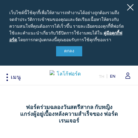
เว็บไซต์นี้ใช้คุกกี้เพื่อให้สามารถทำงานได้อย่างถูกต้องรวมถึง
จดจำประวัติการเข้าชมของคุณและจัดเรียงเนื้อหาให้ตรงกับ
ความสนใจที่คุณต้องการได้เร็วขึ้น รายละเอียดของคุกกี้ที่ฟอร์ด
ใช้และคำแนะนำเกี่ยวกับวิธีปิดการใช้งานพบได้ใน
คู่มือ
คู่มือคุกกี้ฟ
อร์ด
.
โดยการกดปุ่มตกลงนี้คุณยอมรับการใช้คุกกี้ของเรา
คุ
กกี้ฟ
ตกลง
สนใจซื้อฟอร์ด
เจ้าของรถยนต์ฟอร์ด
เกี่ยวกับฟอร์ด
อร์ด
ขอใบเสนอราคา
รอบรู้รถฟอร์ด
Careers
EN
ปรับแต่งและเสนอราคา
นัดหมายออนไลน์เพื่อเข้ารับบริการ
ข่าวฟอร์ด
TH
เมนู
เปรียบเทียบรุ่นรถ เรนเจอร์
เข้าสู่ระบบ
ข้อมูลองค์กร
Acessibility
เปรียบเทียบรุ่นรถ เอเวอเรสต์
Ford Family Guarantee
สนใจเป็นผู้จำหน่ายฟอร์ด
ราคารถฟอร์ดทุกรุ่น
พบกับทีมผู้เชี่ยวชาญจากฟอร์ด
นโนบายความเป็นส่วนตัว
ฟอร์ดร่วมฉลองวันสตรีสากล กับหญิง
ข้อเสนอพิเศษ
อุปกรณ์ตกแต่งฟอร์ดแท้
แกร่งผู้อยู่เบื้องหลังความสำเร็จของ ฟอร์ด
รุ่นรถยอดนิยม
Body Equipment Mounting
เรนเจอร์
Manuals
อุปกรณ์ตกแต่งแท้ฟอร์ด
Loyalty Program
ทดลองขับ