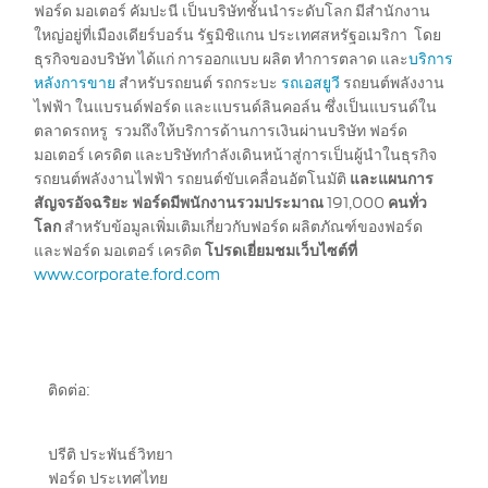
ฟอร์ด มอเตอร์ คัมปะนี เป็นบริษัทชั้นนำระดับโลก มีสำนักงาน
ใหญ่อยู่ที่เมืองเดียร์บอร์น รัฐมิชิแกน ประเทศสหรัฐอเมริกา โดย
ธุรกิจของบริษัท ได้แก่ การออกแบบ ผลิต ทำการตลาด และ
บริการ
หลังการขาย
สำหรับรถยนต์ รถกระบะ
รถเอสยูวี
รถยนต์พลังงาน
ไฟฟ้า ในแบรนด์ฟอร์ด และแบรนด์ลินคอล์น ซึ่งเป็นแบรนด์ใน
ตลาดรถหรู รวมถึงให้บริการด้านการเงินผ่านบริษัท ฟอร์ด
มอเตอร์ เครดิต และบริษัทกำลังเดินหน้าสู่การเป็นผู้นำในธุรกิจ
รถยนต์พลังงานไฟฟ้า รถยนต์ขับเคลื่อนอัตโนมัติ
และแผนการ
สัญจรอัจฉริยะ ฟอร์ดมีพนักงานรวมประมาณ
191,000
คนทั่ว
โลก
สำหรับข้อมูลเพิ่มเติมเกี่ยวกับฟอร์ด ผลิตภัณฑ์ของฟอร์ด
และฟอร์ด มอเตอร์ เครดิต
โปรดเยี่ยมชมเว็บไซต์ที่
www.corporate.ford.com
ติดต่อ:
ปรีติ ประพันธ์วิทยา
ฟอร์ด ประเทศไทย