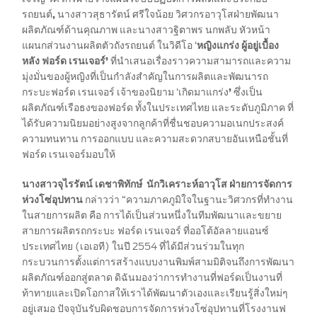
รถยนต์
,
นางสาวสุธารัตน์ ศรีใจน้อย วิศวกรอาวุโสฝ่ายพัฒนา
SYNC & OTA Support
ผลิตภัณฑ์ด้านคุณภาพ และนางสาวฐิตาพร นกพลับ หัวหน้า
แผนกส่วนงานผลิตตัวถังรถยนต์ ในวิดีโอ ‘
หญิงแกร่ง ผู้อยู่เบื้อง
SYNC & Navigation Updates
หลัง ฟอร์ด เรนเจอร์’
ที่นำเสนอเรื่องราวความสามารถและความ
®
ข้อมูล SYNC
มุ่งมั่นของผู้หญิงที่เป็นกำลังสำคัญในการผลิตและพัฒนารถ
®
กระบะฟอร์ด เรนเจอร์ เจ้าของนิยาม ‘เกิดมาแกร่ง
’
ซึ่งเป็น
ข้อมูล SYNC
2
ผลิตภัณฑ์เรือธงของฟอร์ด ทั้งในประเทศไทย และระดับภูมิภาค ที่
®
ข้อมูล SYNC
3
ได้รับความนิยมอย่างสูงจากลูกค้าที่ชื่นชอบความอเนกประสงค์
OTA สำหรับ Ranger
ความทนทาน การออกแบบ และความสะดวกสบายอันเหนือชั้นที่
OTA สำหรับ Everest
ฟอร์ด เรนเจอร์มอบให้
นางสาวจุไรรัตน์ เดชาพิทักษ์
นักวิเคราะห์อาวุโส ฝ่ายการจัดการ
บริการหลังการขาย
ห่วงโซ่อุปทาน
กล่าวว่า
“ความภาคภูมิใจในฐานะวิศวกรที่ทำงาน
ในสายการผลิต คือ การได้เป็นส่วนหนึ่งในทีมพัฒนาและขยาย
สายการผลิตรถกระบะ ฟอร์ด เรนเจอร์ ที่ออโต้อัลลายแอนซ์
โปรโมชั่นประจำเดือน
ประเทศไทย (เอเอที) ในปี 2554
ที่ได้มีส่วนร่วมในทุก
Customer Journey บริการเพื่อลูกค้าฟ
กระบวนการตั้งแต่การสร้างแบบงานพิมพ์สามมิติจนถึงการพัฒนา
อร์ด
ผลิตภัณฑ์ออกสู่ตลาด ดิฉันมองว่าการทำงานที่ฟอร์ดเป็นงานที่
โปรแกรมการขยายรับประกันอะไหล่ 2 ปี
ท้าทายและเปิดโอกาสให้เราได้พัฒนาตัวเองและเรียนรู้สิ่งใหม่ๆ
หรือ 50,000
อยู่เสมอ ปัจจุบันรับผิดชอบการจัดการห่วงโซ่อุปทานที่โรงงานฟ