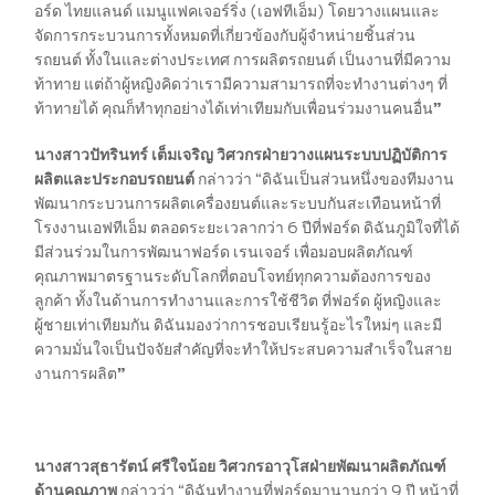
กิโลเมตร
อร์ด ไทยแลนด์ แมนูแฟคเจอร์ริ่ง (เอฟทีเอ็ม) โดยวางแผนและ
จัดการกระบวนการทั้งหมดที่เกี่ยวข้องกับผู้จำหน่ายชิ้นส่วน
เครื่องมือช่วยประเมินค่าอะไหล่และ
รถยนต์
ทั้งในและต่างประเทศ การผลิตรถยนต์ เป็นงานที่มีความ
ค่าแรง
ท้าทาย แต่ถ้าผู้หญิงคิดว่าเรามีความสามารถที่จะทำงานต่างๆ ที่
สำหรับงานเช็คระยะ Service Price
ท้าทายได้ คุณก็ทำทุกอย่างได้เท่าเทียมกับเพื่อนร่วมงานคนอื่น
”
Calculator
ตารางบำรุงรักษา / ค่าใช้จ่ายรถยนต์ฟ
นางสาวปัทรินทร์ เต็มเจริญ วิศวกรฝ่ายวางแผนระบบปฏิบัติการ
อร์ด
ผลิตและประกอบรถยนต์
กล่าวว่า
“ดิฉันเป็นส่วนหนึ่งของทีมงาน
Adblue Diesel Exhaust Fluid
พัฒนากระบวนการผลิตเครื่องยนต์และระบบกันสะเทือนหน้าที่
โรงงานเอฟทีเอ็ม ตลอดระยะเวลากว่า 6 ปีที่ฟอร์ด ดิฉันภูมิใจที่ได้
มีส่วนร่วมในการพัฒนาฟอร์ด เรนเจอร์ เพื่อมอบผลิตภัณฑ์
อะไหล่และศูนย์บริการซ่อมสี
คุณภาพมาตรฐานระดับโลกที่ตอบโจทย์ทุกความต้องการของ
และตัวถัง
ลูกค้า ทั้งในด้านการทำงานและการใช้ชีวิต ที่ฟอร์ด ผู้หญิงและ
ผู้ชายเท่าเทียมกัน ดิฉันมองว่าการชอบเรียนรู้อะไรใหม่ๆ และมี
อะไหล่ตัวถัง
ความมั่นใจเป็นปัจจัยสำคัญที่จะทำให้ประสบความสำเร็จในสาย
งานการผลิต
”
ศูนย์บริการซ่อมสีและตัวถัง
โปรแกรม Professional Service
Network (PSN)
นางสาวสุธารัตน์ ศรีใจน้อย วิศวกรอาวุโสฝ่ายพัฒนาผลิตภัณฑ์
ด้านคุณภาพ
กล่าวว่า
“ดิฉันทำงานที่ฟอร์ดมานานกว่า 9 ปี หน้าที่