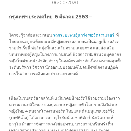
06/00/2020
The Ford App
ขอโบรชัวร์รถ
Ford Rewards Club
Fleet
กรุงเทพฯ ประเทศไทย
6 มีนาคม 2563 –
,
ติดต่อเรา
โปรแกรมบำรุงรักษาและ
ใครจะรู้ว่าก่อนจะมาเป็น
รถกระบะพันธุ์แกร่ง ฟอร์ด เรนเจอร์
ที่
คุ้มครอง
โลดแล่นอยู่บนท้องถนน มีหญิงแกร่งหลายคนเป็นผู้อยู่เบื้องหลังค
วามสำเร็จนี้ ฟอร์ดมุ่งมั่นส่งเสริมความเสมอภาค และส่งเสริม
Ford Protect
บทบาทของผู้หญิงในวงการยานยนต์ ด้วยการเพิ่มจำนวนบุคลากร
โปรแกรมบำรุงรักษารถยนต์
หญิงในตำแหน่งสำคัญต่างๆ
ในองค์กรอย่างต่อเนื่อง ครอบคลุมทั้ง
โปรแกรมช่วยเหลือฉุกเฉินบนท้องถนน
ระดับบริหาร วิศวกร นักออกแบบรถยนต์ไปจนถึงพนักงานปฏิบัติ
การในสายการผลิตและประกอบรถยนต์
โปรแกรมประกันภัย Ford Ensure
โปรแกรม Ford Care Gold package
and Driveline package
ตรวจสอบสิทธิ์ Ford Protect (ขยาย
เนื่องในวันสตรีสากลวันที่ 8 มีนาคมนี้ ฟอร์ดได้รวบรวมเรื่องราว
ระยะการรับประกัน,
ความภาคภูมิใจของของบุคลากรหญิงจากทั่วโลก รวมถึงวิศวกร
แพ็กเกจเช็กระยะ)
หญิงไทย 4 คนจากโรงงานฟอร์ด ไทยแลนด์ แมนูแฟคเจอร์ริ่ง
(เอฟทีเอ็ม) ได้แก่ นางสาวจุไรรัตน์ เดชาพิทักษ์
นักวิเคราะห์
โปรแกรมดูแลยางจากฟอร์ด
อาวุโส ฝ่ายการจัดการห่วงโซ่อุปทาน
,
นางสาวปัทรินทร์ เต็ม
เจริญ วิศวกรฝ่ายวางแผนระบบปฏิบัติการผลิตและประกอบ