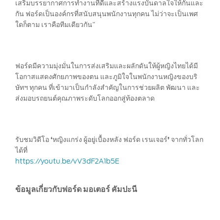
การเรียกรถยนต์เพื่อรับบริการ ปรับปรุง
เสริมบรรยากาศการทำงานที่ดีและสร้างแรงบันดาลใจให้กันและ
คุณภาพผลิตภัณฑ์
กัน ฟอร์ดเป็นองค์กรที่สนับสนุนพนักงานทุกคน ไม่ว่าจะเป็นเพศ
ใดก็ตาม เราคือทีมเดียวกัน”
ติดต่อเรา
ฟอร์ดมีความมุ่งมั่นในการส่งเสริมและผลักดันให้ผู้หญิงไทยได้มี
ลูกค้าสัมพันธ์
โอกาสแสดงศักยภาพของตน และภูมิใจในพนักงานหญิงของบริ
ษัทฯ ทุกคน ที่เข้ามาเป็นกำลังสำคัญในการช่วยผลิต พัฒนา และ
ส่งมอบรถยนต์คุณภาพระดับโลกออกสู่ท้องตลาด
รับชมวิดีโอ
‘
หญิงแกร่ง ผู้อยู่เบื้องหลัง ฟอร์ด เรนเจอร์
’
จากทั่วโลก
ได้ที่
https://youtu.be/vV3dF2A1b5E
ข้อมูลเกี่ยวกับฟอร์ด มอเตอร์ คัมปะนี