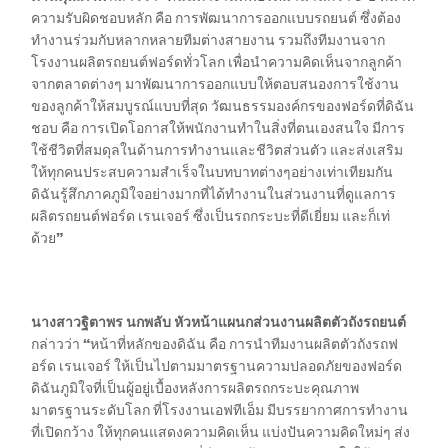
ข้อมูลที่เกี่ยวกับรถฟอร์ด
ความรับผิดชอบหลัก คือ การพัฒนาการออกแบบรถยนต์ ซึ่งต้อง
ทำงานร่วมกับหลากหลายทีมต่างสายงาน รวมถึงทีมงานจาก
รอบรู้รถฟอร์ด
โรงงานผลิตรถยนต์ฟอร์ดทั่วโลก เพื่อนำความคิดเห็นจากลูกค้า
จากตลาดต่างๆ มาพัฒนาการออกแบบให้ตอบสนองการใช้งาน
วีดีโอการใช้งานระบบต่างๆ ของฟอร์ด
ของลูกค้าให้สมบูรณ์แบบที่สุด
วัฒนธรรมองค์กรของฟอร์ดที่ดิฉัน
คู่มือการใช้รถ
ชอบ คือ การเปิดโอกาสให้พนักงานทำในสิ่งที่ตนเองสนใจ มีการ
คู่มือเจ้าของรถฟอร์ด
ใช้ชีวิตที่สมดุลในด้านการทำงานและชีวิตส่วนตัว และส่งเสริม
เคล็ดลับสำหรับผู้ใช้
ให้ทุกคนประสบความสำเร็จในบทบาทต่างๆอย่างเท่าเทียมกัน
ดิฉันรู้สึกภาคภูมิใจอย่างมากที่ได้ทำงานในส่วนงานที่ดูแลการ
การใช้น้ำมันไบโอดีเซล B20
ผลิตรถยนต์ฟอร์ด เรนเจอร์ ซึ่งเป็นรถกระบะที่ดีเยี่ยม และก็เท่
สัญลักษณ์หน้าปัด
ด้วย
”
การบำรุงรักษารถยนต์
พื้นฐานการขับขี่
ความปลอดภัยในการขับขี่
นางสาวฐิตาพร นกพลับ หัวหน้าแผนกส่วนงานผลิตตัวถังรถยนต์
คำถามที่พบบ่อย
กล่าวว่า
“
หน้าที่หลักของดิฉัน
คือ
การนำทีมงานผลิตตัวถังรถฟ
อร์ด เรนเจอร์ ให้เป็นไปตามมาตรฐานความปลอดภัยของฟอร์ด
ดิฉันภูมิใจที่เป็นผู้อยู่เบื้องหลังการผลิตรถกระบะคุณภาพ
ตรวจสอบ
มาตรฐานระดับโลก ที่โรงงานเอฟทีเอ็ม
มีบรรยากาศการทำงาน
ที่เปิดกว้าง ให้ทุกคนแสดงความคิดเห็น แบ่งปันความคิดใหม่ๆ ส่ง