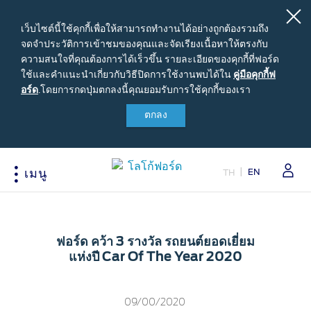
เว็บไซต์นี้ใช้คุกกี้เพื่อให้สามารถทำงานได้อย่างถูกต้องรวมถึง
จดจำประวัติการเข้าชมของคุณและจัดเรียงเนื้อหาให้ตรงกับ
ความสนใจที่คุณต้องการได้เร็วขึ้น รายละเอียดของคุกกี้ที่ฟอร์ด
ใช้และคำแนะนำเกี่ยวกับวิธีปิดการใช้งานพบได้ใน
คู่มือ
คู่มือคุกกี้ฟ
อร์ด
.
โดยการกดปุ่มตกลงนี้คุณยอมรับการใช้คุกกี้ของเรา
คุ
กกี้ฟ
ตกลง
สนใจซื้อฟอร์ด
เจ้าของรถยนต์ฟอร์ด
เกี่ยวกับฟอร์ด
อร์ด
ขอใบเสนอราคา
รอบรู้รถฟอร์ด
Careers
EN
ปรับแต่งและเสนอราคา
นัดหมายออนไลน์เพื่อเข้ารับบริการ
ข่าวฟอร์ด
TH
เมนู
เปรียบเทียบรุ่นรถ เรนเจอร์
เข้าสู่ระบบ
ข้อมูลองค์กร
Acessibility
เปรียบเทียบรุ่นรถ เอเวอเรสต์
Ford Family Guarantee
สนใจเป็นผู้จำหน่ายฟอร์ด
ราคารถฟอร์ดทุกรุ่น
พบกับทีมผู้เชี่ยวชาญจากฟอร์ด
นโนบายความเป็นส่วนตัว
ฟอร์ด คว้า 3 รางวัล รถยนต์ยอดเยี่ยม
ข้อเสนอพิเศษ
อุปกรณ์ตกแต่งฟอร์ดแท้
แห่งปี Car Of The Year 2020
รุ่นรถยอดนิยม
Body Equipment Mounting
Manuals
อุปกรณ์ตกแต่งแท้ฟอร์ด
Loyalty Program
09/00/2020
ทดลองขับ