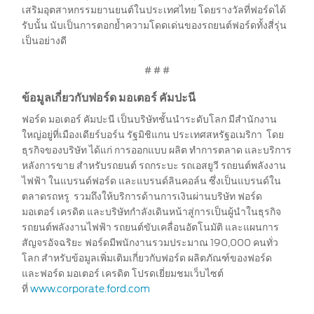
ข้อมูลที่เกี่ยวกับรถฟอร์ด
เสริมอุตสาหกรรมยานยนต์ในประเทศไทย โดยรางวัลที่ฟอร์ดได้
รับนั้น นับเป็นการตอกย้ำความโดดเด่นของรถยนต์ฟอร์ดทั้งสี่รุ่น
รอบรู้รถฟอร์ด
เป็นอย่างดี
วีดีโอการใช้งานระบบต่างๆ ของฟอร์ด
# # #
คู่มือการใช้รถ
ข้อมูลเกี่ยวกับฟอร์ด มอเตอร์ คัมปะนี
คู่มือเจ้าของรถฟอร์ด
เคล็ดลับสำหรับผู้ใช้
ฟอร์ด มอเตอร์ คัมปะนี เป็นบริษัทชั้นนำระดับโลก มีสำนักงาน
ใหญ่อยู่ที่เมืองเดียร์บอร์น รัฐมิชิแกน ประเทศสหรัฐอเมริกา โดย
การใช้น้ำมันไบโอดีเซล B20
ธุรกิจของบริษัท ได้แก่ การออกแบบ ผลิต ทำการตลาด และบริการ
สัญลักษณ์หน้าปัด
หลังการขาย สำหรับรถยนต์ รถกระบะ รถเอสยูวี รถยนต์พลังงาน
การบำรุงรักษารถยนต์
ไฟฟ้า ในแบรนด์ฟอร์ด และแบรนด์ลินคอล์น ซึ่งเป็นแบรนด์ใน
ตลาดรถหรู รวมถึงให้บริการด้านการเงินผ่านบริษัท ฟอร์ด
พื้นฐานการขับขี่
มอเตอร์ เครดิต และบริษัทกำลังเดินหน้าสู่การเป็นผู้นำในธุรกิจ
ความปลอดภัยในการขับขี่
รถยนต์พลังงานไฟฟ้า รถยนต์ขับเคลื่อนอัตโนมัติ และแผนการ
คำถามที่พบบ่อย
สัญจรอัจฉริยะ ฟอร์ดมีพนักงานรวมประมาณ 190,000 คนทั่ว
โลก สำหรับข้อมูลเพิ่มเติมเกี่ยวกับฟอร์ด ผลิตภัณฑ์ของฟอร์ด
และฟอร์ด มอเตอร์ เครดิต โปรดเยี่ยมชมเว็บไซต์
ตรวจสอบ
ที่
www.corporate.ford.com