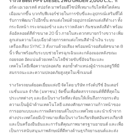
รางวัล Best PPV DIESEL 2WD UNDER 2,000 C.C.
ฟ
กิโลเมตร
อร์ด เอเวอเรสต์ สปอร์ต มาพร้อมดีไซน์ที่เหมาะกับไลฟ์สไตล์คน
เครื่องมือช่วยประเมินค่าอะไหล่และ
เมืองมากขึ้น บวกกับฟีเจอร์ช่วยในการขับขี่และอุปกรณ์เสริมที่ได้
ค่าแรง
รับการพัฒนาไปอีกขั้น ตกแต่งใหม่ด้วยอุปกรณ์ตกแต่งสีดำเงา ทั้ง
สำหรับงานเช็คระยะ Service Price
กระจังหน้า กระจกมองข้าง และราวหลังคา กันชนหลังสีดำ พร้อม
Calculator
ล้ออัลลอยด์สีดำขนาด 20 นิ้ว ภายในสะดวกสบายกว้างขวาง เพิ่ม
ตารางบำรุงรักษา / ค่าใช้จ่ายรถยนต์ฟ
ลูกเล่นความโฉบเฉี่ยวด้วยการตกแต่งโทนสีดำน้ำเงิน ระบบ
อร์ด
เครื่องเสียง SYNC 3 สั่งงานด้วยเสียง พร้อมหน้าจอสัมผัสขนาด 8
Adblue Diesel Exhaust Fluid
นิ้ว ที่มาพร้อมกับระบบช่วยโทรฉุกเฉินและกล้องมองหลังขณะ
ถอยจอด อัดแน่นด้วย
เทคโนโลยีช่วยขับขี่อัจฉริยะและ
เทคโนโลยีเพื่อความปลอดภัย ตอกย้ำตำแหน่งผู้นำรถเอสยูวีที่มี
อะไหล่และศูนย์บริการซ่อมสี
สมรรถนะและความปลอดภัยสูงสุดในเซ็กเมนต์
และตัวถัง
รางวัลรถยนต์ยอดเยี่ยมแห่งปี จัดโดย บริษัท กรังด์ปรีซ์ อินเตอร์
เนชั่นแนล จำกัด (มหาชน) จัดขึ้นเพื่อคัดสรรรถยนต์ที่ดีที่สุดใน
อะไหล่ตัวถัง
ประเภทต่างๆ และยังเป็นรางวัลที่สะท้อนให้เห็นถึงการยกระดับ
ศูนย์บริการซ่อมสีและตัวถัง
ความเป็นผู้นำด้านเทคโนโลยี แสดงศักยภาพความก้าวหน้าของ
โปรแกรม Professional Service
การออกแบบและการผลิตรถยนต์ในประเทศไทย และนำเข้าจาก
Network (PSN)
ต่างประเทศโดยมีเป้าหมายเพื่อเป็นรางวัลเกียรติยศอันทรงเกียรติ
และป็นครื่องยืนยันและการันตีคุณภาพมาตรฐานยายนต์ และเพื่อ
เป็นการสนับสนุนภาพลักษณ์ที่ดีทางด้านธุรกิจยานยนต์และส่ง