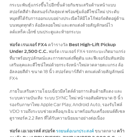
กระบะพันธุ์แกร่งขึ้นไปอีกขั้นด้วยกันชนเสริมด้านหน้าแบบ
SYNC & OTA Support
สปอร์ตสีดำ ติดสนอร์เกิลสุดเท่ พร้อมซุ้มล้อดีไซน์ใหม่ ประดับ
หมุดที่ได้รับการออกแบบอย่างประณีตให้มีโลโก้ฟอร์ดติดอยู่ด้าน
SYNC & Navigation Updates
บนหมุดทุกตัว ล้ออัลลอยใหม่ และตกแต่งด้วยสัญลักษณ์ไว
®
ข้อมูล SYNC
ลด์แทร็ค เอ็กซ์ บนประตูและท้ายกระบะ
®
ข้อมูล SYNC
2
ฟอร์ด เรนเจอร์ FX4
คว้ารางวัล
Best High-Lift Pickup
®
ข้อมูล SYNC
3
Under 2,500 C.C.
ฟอร์ด เรนเจอร์ FX4 รถกระบะเกิดมาแกร่ง
OTA สำหรับ Ranger
ที่มาพร้อมรูปลักษณ์และการตกแต่งที่ดุดัน และฟีเจอร์อันทันสมัย
เสริมลุคและดีไซน์ใหม่ด้วยกระจังหน้าใหม่ลวดลายตะแกรง ล้อ
OTA สำหรับ Everest
อัลลอยสีดำ ขนาด 18 นิ้ว สปอร์ตบาร์สีดำ ตกแต่งด้วยสัญลักษณ์
FX4
บริการหลังการขาย
ภายในเสริมความโฉบเฉี่ยวมีสไตล์ด้วยการเดินด้ายสีแดง และ
ระบบความบันเทิง ระบบ SYNC ใหม่ หน้าจอสัมผัสขนาด 8 นิ้ว
โปรโมชั่นประจำเดือน
รองรับภาษาไทย Apple Car Play, Android Auto, รองรับไฟล์
Customer Journey บริการเพื่อลูกค้าฟ
VDO รวมถึงระบบช่วยเหลือฉุกเฉิน มาพร้อมกับเครื่องยนต์ดีเซล
อร์ด
ดูราทอร์ค 2.2 ลิตร ที่ได้รับความนิยมมาอย่างต่อเนื่อง
โปรแกรมการขยายรับประกันอะไหล่ 2 ปี
ฟอร์ด เอเวอเรสต์ สปอร์ต
รถยนต์อเนกประสงค์
ขนาดกลาง
คว้า
หรือ 50,000