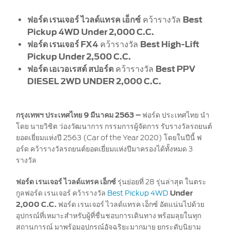
The Ford App
ขอโบรชัวร์รถ
ฟอร์ด เรนเจอร์ ไวลด์แทรค เอ็กซ์
คว้ารางวัล
Best
Ford Rewards Club
Fleet
Pickup 4WD Under 2,000 C.C.
ติดต่อเรา
ฟอร์ด เรนเจอร์ FX4
คว้ารางวัล
Best High-Lift
โปรแกรมบำรุงรักษาและ
Pickup Under 2,500 C.C.
คุ้มครอง
ฟอร์ด เอเวอเรสต์ สปอร์ต
คว้ารางวัล
Best PPV
DIESEL 2WD UNDER 2,000 C.C.
Ford Protect
โปรแกรมบำรุงรักษารถยนต์
กรุงเทพฯ ประเทศไทย 9 มีนาคม 2563 –
ฟอร์ด ประเทศไทย นำ
โปรแกรมช่วยเหลือฉุกเฉินบนท้องถนน
โดย นายวิชิต ว่องวัฒนาการ กรรมการผู้จัดการ รับรางวัลรถยนต์
โปรแกรมประกันภัย Ford Ensure
ยอดเยี่ยมแห่งปี 2563 (Car of the Year 2020) โดยในปีนี้ ฟ
โปรแกรม Ford Care Gold package
อร์ด คว้ารางวัลรถยนต์ยอดเยี่ยมแห่งปีมาครองได้ทั้งหมด 3
and Driveline package
รางวัล
ตรวจสอบสิทธิ์ Ford Protect (ขยาย
ฟอร์ด เรนเจอร์ ไวลด์แทรค เอ็กซ์
รุ่นย่อยที่ 28 รุ่นล่าสุด ในตระ
ระยะการรับประกัน,
กูลฟอร์ด เรนเจอร์ คว้ารางวัล
Best Pickup 4WD
Under
แพ็กเกจเช็กระยะ)
2,000 C.C.
ฟอร์ด เรนเจอร์ ไวลด์แทรค เอ็กซ์ อัดแน่นไปด้วย
โปรแกรมดูแลยางจากฟอร์ด
อุปกรณ์ที่เหมาะสำหรับผู้ที่ชื่นชอบการเดินทาง พร้อมลุยในทุก
สถานการณ์ มาพร้อมอุปกรณ์อัจฉริยะมากมาย ยกระดับนิยาม