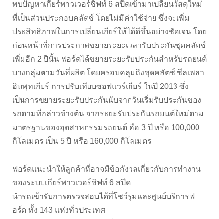
พบปัญหาเกียร์พาวเวอร์ชิฟท์ 6 สปีดเข้ามาเปลี่ยนวัสดุใหม่
The Ford App
ขอโบรชัวร์รถ
ที่เป็นส่วนประกอบคลัตช์ โดยไม่มีค่าใช้จ่าย ซึ่งจะเพิ่ม
Ford Rewards Club
Fleet
ประสิทธิภาพในการเปลี่ยนเกียร์ให้ได้ดีขึ้นอย่างชัดเจน โดย
ติดต่อเรา
ก่อนหน้าที่การประกาศขยายระยะเวลารับประกันชุดคลัตช์
โปรแกรมบำรุงรักษาและ
เพิ่มอีก 2 ปีนั้น ฟอร์ดได้ขยายระยะรับประกันสำหรับรถยนต์
คุ้มครอง
บางกลุ่มตามวันที่ผลิต โดยครอบคลุมถึงชุดคลัตช์ ซีลเพลา
Ford Protect
อินพุทเกียร์ การปรับเทียบซอฟแวร์เกียร์ ในปี 2013 ซึ่ง
โปรแกรมบำรุงรักษารถยนต์
เป็นการขยายระยะรับประกันนับจากวันเริ่มรับประกันของ
โปรแกรมช่วยเหลือฉุกเฉินบนท้องถนน
รถตามที่กล่าวข้างต้น จากระยะรับประกันรถยนต์ใหม่ตาม
โปรแกรมประกันภัย Ford Ensure
มาตรฐานของอุตสาหกรรมรถยนต์ คือ 3 ปี หรือ 100,000
โปรแกรม Ford Care Gold package
กิโลเมตร เป็น 5 ปี หรือ 160,000 กิโลเมตร
and Driveline package
ตรวจสอบสิทธิ์ Ford Protect (ขยาย
ฟอร์ดแนะนำให้ลูกค้าที่อาจมีข้อกังวลเกี่ยวกับการทำงาน
ระยะการรับประกัน,
ของระบบเกียร์พาวเวอร์ชิฟท์ 6 สปีด
แพ็กเกจเช็กระยะ)
นำรถเข้ารับการตรวจสอบได้ที่โชว์รูมและศูนย์บริการฟ
โปรแกรมดูแลยางจากฟอร์ด
อร์ด ทั้ง 143 แห่งทั่วประเทศ