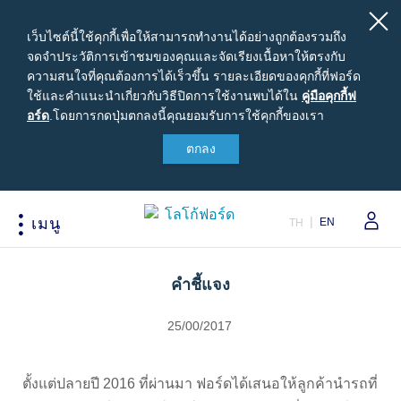
เว็บไซต์นี้ใช้คุกกี้เพื่อให้สามารถทำงานได้อย่างถูกต้องรวมถึง
จดจำประวัติการเข้าชมของคุณและจัดเรียงเนื้อหาให้ตรงกับ
ความสนใจที่คุณต้องการได้เร็วขึ้น รายละเอียดของคุกกี้ที่ฟอร์ด
ใช้และคำแนะนำเกี่ยวกับวิธีปิดการใช้งานพบได้ใน
คู่มือ
คู่มือคุกกี้ฟ
อร์ด
.
โดยการกดปุ่มตกลงนี้คุณยอมรับการใช้คุกกี้ของเรา
คุ
กกี้ฟ
ตกลง
สนใจซื้อฟอร์ด
เจ้าของรถยนต์ฟอร์ด
เกี่ยวกับฟอร์ด
อร์ด
ขอใบเสนอราคา
รอบรู้รถฟอร์ด
Careers
ปรับแต่งและเสนอราคา
นัดหมายออนไลน์เพื่อเข้ารับบริการ
ข่าวฟอร์ด
EN
เมนู
TH
เปรียบเทียบรุ่นรถ เรนเจอร์
เข้าสู่ระบบ
ข้อมูลองค์กร
Acessibility
เปรียบเทียบรุ่นรถ เอเวอเรสต์
Ford Family Guarantee
สนใจเป็นผู้จำหน่ายฟอร์ด
คำชี้แจง
ราคารถฟอร์ดทุกรุ่น
พบกับทีมผู้เชี่ยวชาญจากฟอร์ด
นโนบายความเป็นส่วนตัว
ข้อเสนอพิเศษ
อุปกรณ์ตกแต่งฟอร์ดแท้
25/00/2017
รุ่นรถยอดนิยม
Body Equipment Mounting
Manuals
อุปกรณ์ตกแต่งแท้ฟอร์ด
ตั้งแต่ปลายปี 2016 ที่ผ่านมา ฟอร์ดได้เสนอให้ลูกค้านำรถที่
Loyalty Program
ทดลองขับ