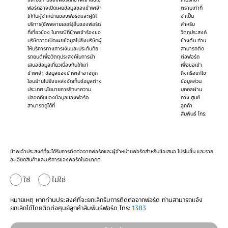
ฟอร์ดอาจเปิดเผยข้อมูลของข้าพเจ้า
ตราบเท่าที่
ให้กับผู้จำหน่ายของฟอร์ดและผู้ให้
จำเป็น
บริการ(ซัพพลายเออร์)อื่นของฟอร์ด
สำหรับ
ที่เกี่ยวข้อง ในกรณีที่ข้าพเจ้าร้องขอ
วัตถุประสงค์
บริษัทอาจเปิดเผยข้อมูลไปยังบริษัทผู้
ข้างต้น ท่าน
ให้บริการทางการเงินและประกันภัย
สามารถติด
รถยนต์เพื่อวัตถุประสงค์ในการนำ
ต่อฟอร์ด
เสนอข้อมูลเกี่ยวเนื่องกันให้แก่
เพื่อขอเข้า
ข้าพเจ้า ข้อมูลของข้าพเจ้าอาจถูก
ถึงหรือแก้ไข
โอนย้ายไปยังแหล่งจัดเก็บข้อมูลต่าง
ข้อมูลส่วน
ประเทศ นโยบายการรักษาความ
บุคคลผ่าน
ปลอดภัยของข้อมูลของฟอร์ด
ทาง ศูนย์
สามารถดูได้ที่
ลูกค้า
สัมพันธ์ โทร:
ข้าพเจ้าประสงค์ที่จะได้รับการติดต่อจากฟอร์ดและผู้จำหน่ายฟอร์ดสำหรับข้อเสนอ โปรโมชั่น และราย
ละเอียดสินค้าและบริการของฟอร์ดในอนาคต
ใช่
ไม่ใช่
หมายเหตุ หากท่านประสงค์ที่จะยกเลิกรับการติดต่อจากฟอร์ด ท่านสามารถแจ้ง
ยกเลิกได้โดยติดต่อศุนย์ลูกค้าสัมพันธ์ฟอร์ด โทร:
1383