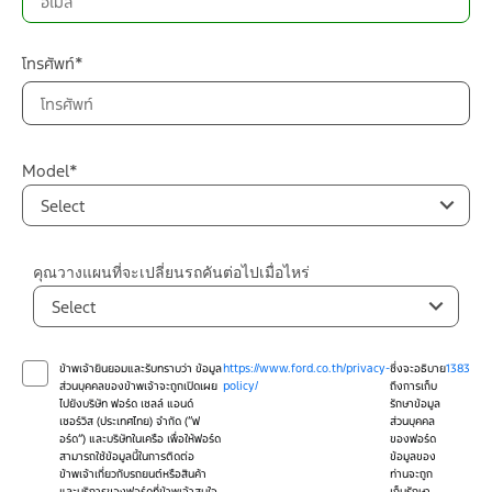
โทรศัพท์*
Model*
Select
คุณวางแผนที่จะเปลี่ยนรถคันต่อไปเมื่อไหร่
Select
ข้าพเจ้ายินยอมและรับทราบว่า ข้อมูล
https://www.ford.co.th/privacy-
ซึ่งจะอธิบาย
1383
ส่วนบุคคลของข้าพเจ้าจะถูกเปิดเผย
policy/
ถึงการเก็บ
ไปยังบริษัท ฟอร์ด เซลล์ แอนด์
รักษาข้อมูล
เซอร์วิส (ประเทศไทย) จำกัด (“ฟ
ส่วนบุคคล
อร์ด”) และบริษัทในเครือ เพื่อให้ฟอร์ด
ของฟอร์ด
สามารถใช้ข้อมูลนี้ในการติดต่อ
ข้อมูลของ
ข้าพเจ้าเกี่ยวกับรถยนต์หรือสินค้า
ท่านจะถูก
และบริการของฟอร์ดที่ข้าพเจ้าสนใจ
เก็บรักษา