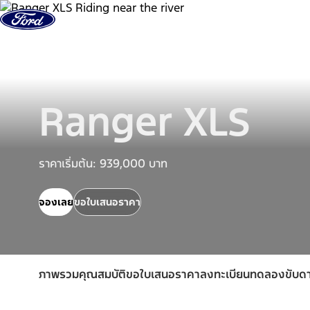
ข้ามไปที่เนื้อหา
รุ่นรถ
สนใจซื้อฟอร์ด
เจ้าของรถฟอร์ด
Ranger XLS
ราคาเริ่มต้น: 939,000 บาท
จองเลย
ขอใบเสนอราคา
ภาพรวม
คุณสมบัติ
ขอใบเสนอราคา
ลงทะเบียนทดลองขับ
ดา