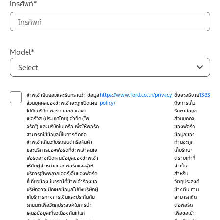
โทรศัพท์*
Model*
Select
ข้าพเจ้ายินยอมและรับทราบว่า ข้อมูล
https://www.ford.co.th/privacy-
ซึ่งจะอธิบาย
1383
ส่วนบุคคลของข้าพเจ้าจะถูกเปิดเผย
policy/
ถึงการเก็บ
ไปยังบริษัท ฟอร์ด เซลล์ แอนด์
รักษาข้อมูล
เซอร์วิส (ประเทศไทย) จำกัด (“ฟ
ส่วนบุคคล
อร์ด”) และบริษัทในเครือ เพื่อให้ฟอร์ด
ของฟอร์ด
สามารถใช้ข้อมูลนี้ในการติดต่อ
ข้อมูลของ
ข้าพเจ้าเกี่ยวกับรถยนต์หรือสินค้า
ท่านจะถูก
และบริการของฟอร์ดที่ข้าพเจ้าสนใจ
เก็บรักษา
ฟอร์ดอาจเปิดเผยข้อมูลของข้าพเจ้า
ตราบเท่าที่
ให้กับผู้จำหน่ายของฟอร์ดและผู้ให้
จำเป็น
บริการ(ซัพพลายเออร์)อื่นของฟอร์ด
สำหรับ
ที่เกี่ยวข้อง ในกรณีที่ข้าพเจ้าร้องขอ
วัตถุประสงค์
บริษัทอาจเปิดเผยข้อมูลไปยังบริษัทผู้
ข้างต้น ท่าน
ให้บริการทางการเงินและประกันภัย
สามารถติด
รถยนต์เพื่อวัตถุประสงค์ในการนำ
ต่อฟอร์ด
เสนอข้อมูลเกี่ยวเนื่องกันให้แก่
เพื่อขอเข้า