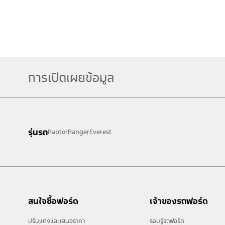
การเปิดเผยข้อมูล
โปรโมชั่นพิเศษสำหรับลูกค้าฟอร์ด
รุ่นรถ
Raptor
Ranger
Everest
โปรโมชั่นพิเศษสำหรับลูกค้าฟอร์ด และครอบครัว ได้แก่ บิดามารดา, คู่สมรส, พี่
รับ Ford Care+ มูลค่าสูงสุด 21,850 บาท เพิ่มความอุ่นใจในการขับขี่ตลอด 5 ป
✓ ฟรี! การรับประกันคุณภาพรถยนต์ใหม่จากโรงงาน 5 ปี
✓ ฟรี! บำรุงรักษารถยนต์ตามระยะ ค่าแรงและค่าอะไหล่ 3 ปี
สนใจซื้อฟอร์ด
เจ้าของรถฟอร์ด
✓ ฟรี! บริการช่วยเหลือฉุกเฉิน 24 ช.ม. นาน 5 ปี
ปรับแต่งและเสนอราคา
รอบรู้รถฟอร์ด