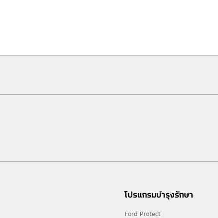
น้องร่วมบิดามารดา และบุตร เมื่อออกรถฟอร์ด Next-Gen มีรายละเอียดดังนี้
ี
โปรแกรมบำรุงรักษา
Ford Protect