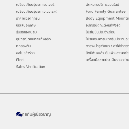
รายละเอียดโปรแกรม Ford Care+ และ เอกสารประกอบการรับสิทธิ์โปรโมชั่นพิเศษ
เปรียบเทียบรุ่นรถ เรนเจอร์
นัดหมายบริการออนไลน์
เปรียบเทียบรุ่นรถ เอเวอเรสต์
Ford Family Guarantee
หมายเหตุ : จองและรับรถตั้งแต่ วันที่ 1 กรกฎาคม 2569 เป็นต้นไป
ราคาฟอร์ดทุกรุ่น
Body Equipment Mounti
ข้อเสนอพิเศษ
อุปกรณ์ตกแต่งแท้ฟอร์ด
รุ่นรถยอดนิยม
โปรโมชั่นประจำเดือน
อุปกรณ์ตกแต่งแท้ฟอร์ด
โปรแกรมการขยายรับประกันอะไ
ทดลองขับ
ตารางบำรุงรักษา / ค่าใช้จ่าย
ขอโบรชัวร์รถ
สิทธิพิเศษสำหรับเจ้าของรถฟอ
Fleet
เครื่องมือช่วยประเมินราคาค่าบ
Sales Verification
คุยกับผู้เชี่ยวชาญ