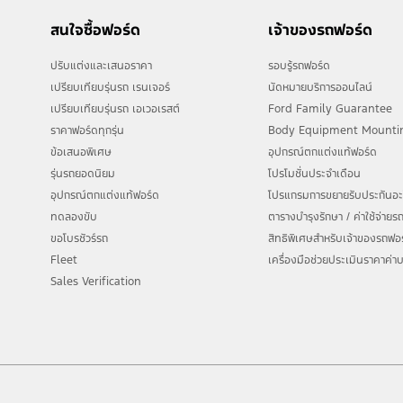
✓ ฟรี! บำรุงรักษารถยนต์ตามระยะ ค่าแรงและค่าอะไหล่ 3 ปี
สนใจซื้อฟอร์ด
เจ้าของรถฟอร์ด
✓ ฟรี! บริการช่วยเหลือฉุกเฉิน 24 ช.ม. นาน 5 ปี
ปรับแต่งและเสนอราคา
รอบรู้รถฟอร์ด
รายละเอียดโปรแกรม Ford Care+ และ เอกสารประกอบการรับสิทธิ์โปรโมชั่นพิเศษ
เปรียบเทียบรุ่นรถ เรนเจอร์
นัดหมายบริการออนไลน์
เปรียบเทียบรุ่นรถ เอเวอเรสต์
Ford Family Guarantee
หมายเหตุ : จองและรับรถตั้งแต่ วันที่ 1 กรกฎาคม 2569 เป็นต้นไป
ราคาฟอร์ดทุกรุ่น
Body Equipment Mounti
ข้อเสนอพิเศษ
อุปกรณ์ตกแต่งแท้ฟอร์ด
รุ่นรถยอดนิยม
โปรโมชั่นประจำเดือน
อุปกรณ์ตกแต่งแท้ฟอร์ด
โปรแกรมการขยายรับประกันอะไ
ทดลองขับ
ตารางบำรุงรักษา / ค่าใช้จ่าย
ขอโบรชัวร์รถ
สิทธิพิเศษสำหรับเจ้าของรถฟอ
Fleet
เครื่องมือช่วยประเมินราคาค่าบ
Sales Verification