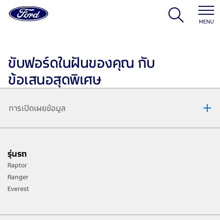
MENU
ขับฟอร์ดในฝันของคุณ กับ
ข้อเสนอสุดพิเศษ
การเปิดเผยข้อมูล
โปรโมชั่นพิเศษสำหรับลูกค้าฟอร์ด
โปรโมชั่นพิเศษสำหรับลูกค้าฟอร์ด และครอบครัว ได้แก่ บิดามารดา, คู่สมรส, พี่
รุ่นรถ
น้องร่วมบิดามารดา และบุตร เมื่อออกรถฟอร์ด Next-Gen มีรายละเอียดดังนี้
Raptor
รับ Ford Care+ มูลค่าสูงสุด 21,850 บาท เพิ่มความอุ่นใจในการขับขี่ตลอด 5 ปี
Ranger
✓ ฟรี! การรับประกันคุณภาพรถยนต์ใหม่จากโรงงาน 5 ปี
Everest
✓ ฟรี! บำรุงรักษารถยนต์ตามระยะ ค่าแรงและค่าอะไหล่ 3 ปี
✓ ฟรี! บริการช่วยเหลือฉุกเฉิน 24 ช.ม. นาน 5 ปี