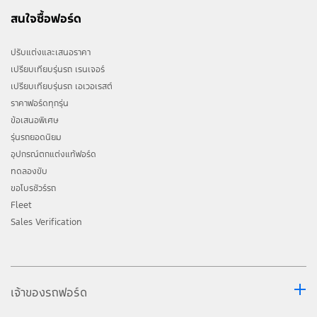
รายละเอียดโปรแกรม Ford Care+ และ เอกสารประกอบการรับสิทธิ์โปรโมชั่นพิ
สนใจซื้อฟอร์ด
เศษสำหรับลูกค้าฟอร์ด และครอบครัว สามารถศึกษารายละเอียดเพิ่มได้ที่
https://www.ford.co.th/owner/loyaltyprogram2026/
ปรับแต่งและเสนอราคา
หมายเหตุ : จองและรับรถตั้งแต่ วันที่ 1 กรกฎาคม 2569 เป็นต้นไป
เปรียบเทียบรุ่นรถ เรนเจอร์
เปรียบเทียบรุ่นรถ เอเวอเรสต์
ราคาฟอร์ดทุกรุ่น
ข้อเสนอพิเศษ
รุ่นรถยอดนิยม
อุปกรณ์ตกแต่งแท้ฟอร์ด
ทดลองขับ
ขอโบรชัวร์รถ
Fleet
Sales Verification
เจ้าของรถฟอร์ด