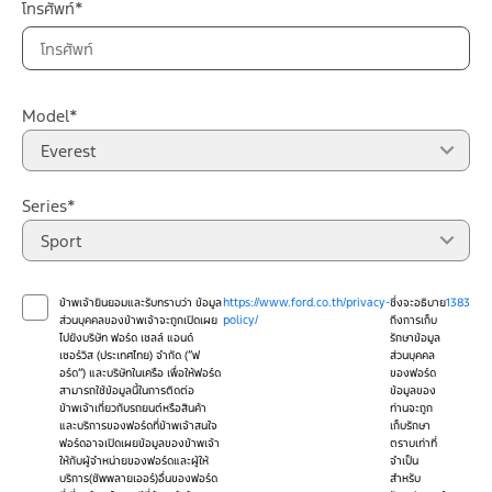
โทรศัพท์*
Model*
Everest
Series*
Sport
ข้าพเจ้ายินยอมและรับทราบว่า ข้อมูล
https://www.ford.co.th/privacy-
ซึ่งจะอธิบาย
1383
ส่วนบุคคลของข้าพเจ้าจะถูกเปิดเผย
policy/
ถึงการเก็บ
ไปยังบริษัท ฟอร์ด เซลล์ แอนด์
รักษาข้อมูล
เซอร์วิส (ประเทศไทย) จำกัด (“ฟ
ส่วนบุคคล
อร์ด”) และบริษัทในเครือ เพื่อให้ฟอร์ด
ของฟอร์ด
สามารถใช้ข้อมูลนี้ในการติดต่อ
ข้อมูลของ
ข้าพเจ้าเกี่ยวกับรถยนต์หรือสินค้า
ท่านจะถูก
และบริการของฟอร์ดที่ข้าพเจ้าสนใจ
เก็บรักษา
ฟอร์ดอาจเปิดเผยข้อมูลของข้าพเจ้า
ตราบเท่าที่
ให้กับผู้จำหน่ายของฟอร์ดและผู้ให้
จำเป็น
บริการ(ซัพพลายเออร์)อื่นของฟอร์ด
สำหรับ