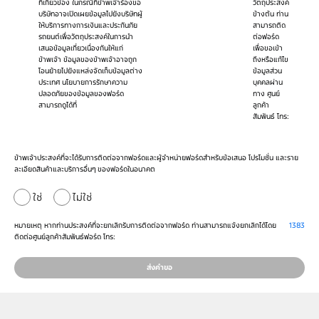
ที่เกี่ยวข้อง ในกรณีที่ข้าพเจ้าร้องขอ
วัตถุประสงค์
บริษัทอาจเปิดเผยข้อมูลไปยังบริษัทผู้
ข้างต้น ท่าน
ให้บริการทางการเงินและประกันภัย
สามารถติด
รถยนต์เพื่อวัตถุประสงค์ในการนำ
ต่อฟอร์ด
เสนอข้อมูลเกี่ยวเนื่องกันให้แก่
เพื่อขอเข้า
ข้าพเจ้า ข้อมูลของข้าพเจ้าอาจถูก
ถึงหรือแก้ไข
โอนย้ายไปยังแหล่งจัดเก็บข้อมูลต่าง
ข้อมูลส่วน
ประเทศ นโยบายการรักษาความ
บุคคลผ่าน
ปลอดภัยของข้อมูลของฟอร์ด
ทาง ศูนย์
สามารถดูได้ที่
ลูกค้า
สัมพันธ์ โทร:
ข้าพเจ้าประสงค์ที่จะได้รับการติดต่อจากฟอร์ดและผู้จำหน่ายฟอร์ดสำหรับข้อเสนอ โปรโมชั่น และราย
ละเอียดสินค้าและบริการอื่นๆ ของฟอร์ดในอนาคต
ใช่
ไม่ใช่
หมายเหตุ หากท่านประสงค์ที่จะยกเลิกรับการติดต่อจากฟอร์ด ท่านสามารถแจ้งยกเลิกได้โดย
1383
ติดต่อศูนย์ลูกค้าสัมพันธ์ฟอร์ด โทร:
ส่งคำขอ