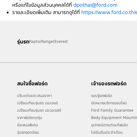
หรือแก้ไขข้อมูลส่วนบุคคลได้ที่
dpothai@ford.com
รายละเอียดเพิ่มเติม สามารถดูได้ที่
https://www.ford.co.t
รุ่นรถ
Raptor
Ranger
Everest
สนใจซื้อฟอร์ด
เจ้าของรถฟอร์ด
ปรับแต่งและเสนอราคา
รอบรู้รถฟอร์ด
เปรียบเทียบรุ่นรถ เรนเจอร์
นัดหมายบริการออนไลน์
เปรียบเทียบรุ่นรถ เอเวอเรสต์
Ford Family Guarantee
ราคาฟอร์ดทุกรุ่น
Body Equipment Mounti
ข้อเสนอพิเศษ
อุปกรณ์ตกแต่งแท้ฟอร์ด
รุ่นรถยอดนิยม
โปรโมชั่นประจำเดือน