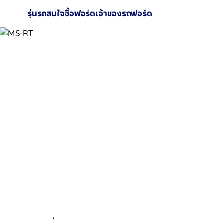
รุ่นรถ
สนใจซื้อฟอร์ด
เจ้าของรถฟอร์ด