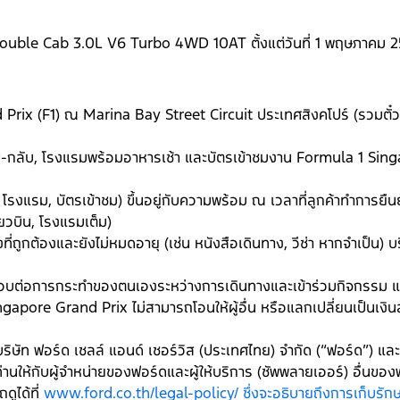
ouble Cab 3.0L V6 Turbo 4WD 10AT ตั้งแต่วันที่ 1 พฤษภาคม 256
ix (F1) ณ Marina Bay Street Circuit ประเทศสิงคโปร์ (รวมตั๋วเค
ินไป-กลับ, โรงแรมพร้อมอาหารเช้า และบัตรเข้าชมงาน Formula 1 Si
, โรงแรม, บัตรเข้าชม) ขึ้นอยู่กับความพร้อม ณ เวลาที่ลูกค้าทำการยื
ยวบิน, โรงแรมเต็ม)
นทางที่ถูกต้องและยังไม่หมดอายุ (เช่น หนังสือเดินทาง, วีซ่า หากจำเป็
ิดชอบต่อการกระทำของตนเองระหว่างการเดินทางและเข้าร่วมกิจกรรม
gapore Grand Prix ไม่สามารถโอนให้ผู้อื่น หรือแลกเปลี่ยนเป็นเงินสด 
ิษัท ฟอร์ด เซลล์ แอนด์ เซอร์วิส (ประเทศไทย) จำกัด (“ฟอร์ด”) และบร
านให้กับผู้จำหน่ายของฟอร์ดและผู้ให้บริการ (ซัพพลายเออร์) อื่นของฟ
ูได้ที่
www.ford.co.th/legal-policy/ ซึ่งจะอธิบายถึงการเก็บรั