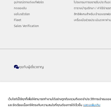
อุปกรณ์ตกแต่งแท้ฟอร์ด
โปรแกรมการขยายรับประกันอะไ
ทดลองขับ
ตารางบำรุงรักษา / ค่าใช้จ่าย
ขอโบรชัวร์รถ
สิทธิพิเศษสำหรับเจ้าของรถฟอ
Fleet
เครื่องมือช่วยประเมินราคาค่าบ
Sales Verification
คุยกับผู้เชี่ยวชาญ
เว็บไซต์นี้ใช้คุกกี้เพื่อให้สามารถทำงานได้อย่างถูกต้องรวมถึงจดจำประวัติการเข้าชมข
เปลี่ยนภาษา
และจัดเรียงเนื้อหาให้ตรงกับความสนใจที่คุณต้องการได้เร็วขึ้น
แสดงเพิ่มเติม